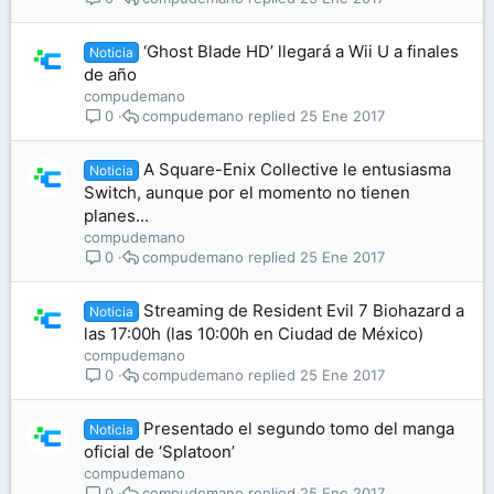
‘Ghost Blade HD’ llegará a Wii U a finales
Noticia
de año
compudemano
compudemano
25 Ene 2017
0
A Square-Enix Collective le entusiasma
Noticia
Switch, aunque por el momento no tienen
planes...
compudemano
compudemano
25 Ene 2017
0
Streaming de Resident Evil 7 Biohazard a
Noticia
las 17:00h (las 10:00h en Ciudad de México)
compudemano
compudemano
25 Ene 2017
0
Presentado el segundo tomo del manga
Noticia
oficial de ‘Splatoon’
compudemano
compudemano
25 Ene 2017
0