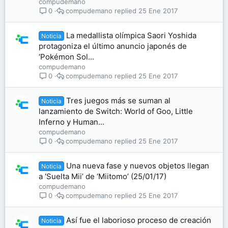
compudemano
compudemano
25 Ene 2017
0
La medallista olímpica Saori Yoshida
Noticia
protagoniza el último anuncio japonés de
‘Pokémon Sol...
compudemano
compudemano
25 Ene 2017
0
Tres juegos más se suman al
Noticia
lanzamiento de Switch: World of Goo, Little
Inferno y Human...
compudemano
compudemano
25 Ene 2017
0
Una nueva fase y nuevos objetos llegan
Noticia
a ‘Suelta Mii’ de ‘Miitomo’ (25/01/17)
compudemano
compudemano
25 Ene 2017
0
Así fue el laborioso proceso de creación
Noticia