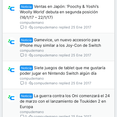
Ventas en Japón: ‘Poochy & Yoshi’s
Noticia
Woolly World’ debuta en segunda posición
(16/1/17 – 22/1/17)
compudemano
compudemano
25 Ene 2017
0
Gamevice, un nuevo accesorio para
Noticia
iPhone muy similar a los Joy-Con de Switch
compudemano
compudemano
25 Ene 2017
0
Siete juegos de tablet que me gustaría
Noticia
poder jugar en Nintendo Switch algún día
compudemano
compudemano
25 Ene 2017
0
La guerra contra los Oni comenzará el 24
Noticia
de marzo con el lanzamiento de Toukiden 2 en
Europa
compudemano
compudemano
25 Ene 2017
0