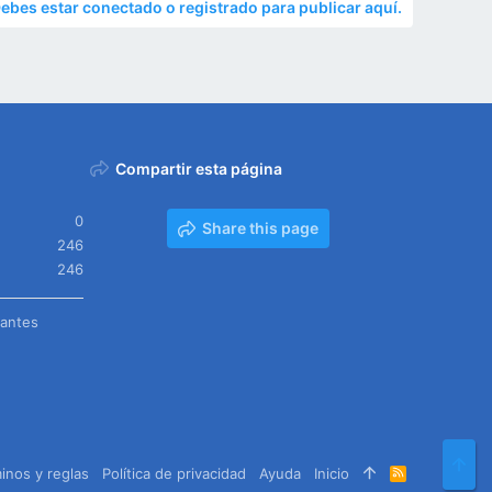
ebes estar conectado o registrado para publicar aquí.
Compartir esta página
0
Share this page
246
246
tantes
Arr
inos y reglas
Política de privacidad
Ayuda
Inicio
R
S