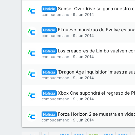
Sunset Overdrive se gana nuestro c
Noticia
compudemano
9 Jun 2014
El nuevo monstruo de Evolve es una
Noticia
compudemano
9 Jun 2014
Los creadores de Limbo vuelven con
Noticia
compudemano
9 Jun 2014
'Dragon Age Inquisition' muestra su
Noticia
compudemano
9 Jun 2014
Xbox One supondrá el regreso de P
Noticia
compudemano
9 Jun 2014
Forza Horizon 2 se muestra en víde
Noticia
compudemano
9 Jun 2014