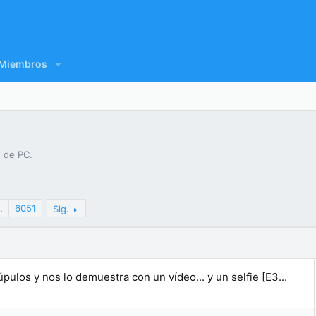
Miembros
 de PC.
…
6051
Sig.
úpulos y nos lo demuestra con un vídeo... y un selfie [E3...