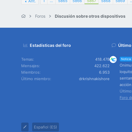
1
…
5865
5866
5867
5868
5869
Ant.
Foros
Discusión sobre otros dispositivos
Estadísticas del foro
Último
Temas
418.478
Noticia
Onimus
Mensajes
422.622
loquit
Miembros
6.953
sentam
Último miembro
drkrishnakishore
acción
Últim
Foro d
Español (ES)