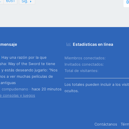
…
6051
Sig.
D
 mensaje
Estadísticas en línea
Hay una razón por la que
Miembros conectados
ha: Way of the Sword te tiene
Invitados conectados
o y estás deseando jugarlo: "Nos
Total de visitantes
os a ver muchas películas de
 antiguas
Los totales pueden incluir a los visi
o: compudemano
hace 20 minutos
ocultos.
e consolas y juegos
Contáctanos
Térm