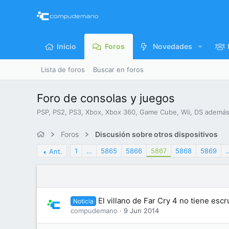
Inicio
Foros
Novedades
Lista de foros
Buscar en foros
Foro de consolas y juegos
PSP, PS2, PS3, Xbox, Xbox 360, Game Cube, Wii, DS además
Foros
Discusión sobre otros dispositivos
1
…
5865
5866
5867
5868
5869
Ant.
El villano de Far Cry 4 no tiene escr
Noticia
compudemano
9 Jun 2014