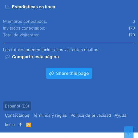
Estadísticas en línea
Miembros conectados
0
Invitados conectados
170
Total de visitantes
170
Los totales pueden incluir a los visitantes ocultos.
Compartir esta página
Share this page
Español (ES)
Contáctanos
Términos y reglas
Política de privacidad
Ayuda
Inicio
R
S
Arr
S