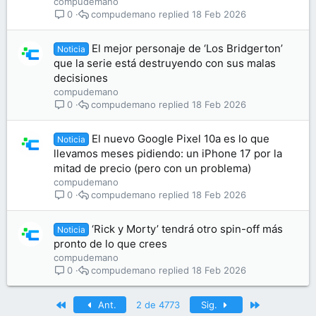
compudemano
compudemano
18 Feb 2026
0
El mejor personaje de ‘Los Bridgerton’
Noticia
que la serie está destruyendo con sus malas
decisiones
compudemano
compudemano
18 Feb 2026
0
El nuevo Google Pixel 10a es lo que
Noticia
llevamos meses pidiendo: un iPhone 17 por la
mitad de precio (pero con un problema)
compudemano
compudemano
18 Feb 2026
0
‘Rick y Morty’ tendrá otro spin-off más
Noticia
pronto de lo que crees
compudemano
compudemano
18 Feb 2026
0
Primero
Último
Ant.
2 de 4773
Sig.