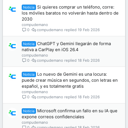
Si quieres comprar un teléfono, corre:
Noticia
los móviles baratos no volverán hasta dentro de
2030
compudemano
compudemano
19 Feb 2026
0
ChatGPT y Gemini llegarán de forma
Noticia
nativa a CarPlay en iOS 26.4
compudemano
compudemano
18 Feb 2026
0
Lo nuevo de Gemini es una locura:
Noticia
puede crear música en segundos, con letras en
español, y es totalmente gratis
compudemano
compudemano
18 Feb 2026
0
Microsoft confirma un fallo en su IA que
Noticia
expone correos confidenciales
compudemano
compudemano
18 Feb 2026
0