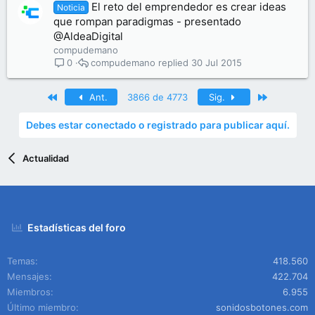
El reto del emprendedor es crear ideas
Noticia
que rompan paradigmas - presentado
@AldeaDigital
compudemano
compudemano
30 Jul 2015
0
Primero
Último
Ant.
3866 de 4773
Sig.
Debes estar conectado o registrado para publicar aquí.
Actualidad
Estadísticas del foro
Temas
418.560
Mensajes
422.704
Miembros
6.955
Último miembro
sonidosbotones.com