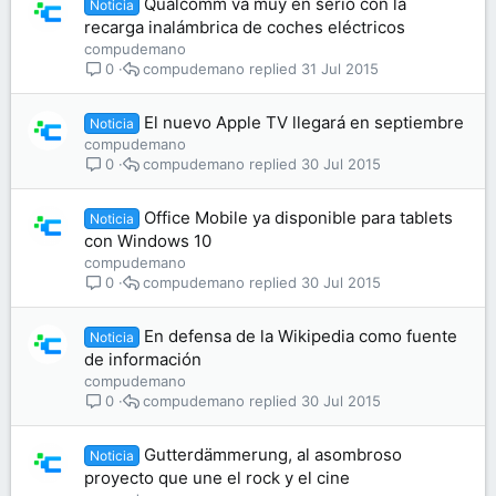
Qualcomm va muy en serio con la
Noticia
recarga inalámbrica de coches eléctricos
compudemano
compudemano
31 Jul 2015
0
El nuevo Apple TV llegará en septiembre
Noticia
compudemano
compudemano
30 Jul 2015
0
Office Mobile ya disponible para tablets
Noticia
con Windows 10
compudemano
compudemano
30 Jul 2015
0
En defensa de la Wikipedia como fuente
Noticia
de información
compudemano
compudemano
30 Jul 2015
0
Gutterdämmerung, al asombroso
Noticia
proyecto que une el rock y el cine