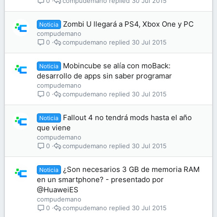
compudemano
30 Jul 2015
0
Zombi U llegará a PS4, Xbox One y PC
Noticia
compudemano
compudemano
30 Jul 2015
0
Mobincube se alía con moBack:
Noticia
desarrollo de apps sin saber programar
compudemano
compudemano
30 Jul 2015
0
Fallout 4 no tendrá mods hasta el año
Noticia
que viene
compudemano
compudemano
30 Jul 2015
0
¿Son necesarios 3 GB de memoria RAM
Noticia
en un smartphone? - presentado por
@HuaweiES
compudemano
compudemano
30 Jul 2015
0