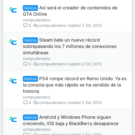
Así será el creador de contenidos de
Noticia
GTA Online
compudemano
compudemano
2 Dic 2013
0
Steam bate un nuevo récord
Noticia
sobrepasando los 7 millones de conexiones
simultáneas
compudemano
compudemano
2 Dic 2013
0
PS4 rompe récord en Reino Unido: Ya es
Noticia
la consola que más rápido se ha vendido de la
historia
compudemano
compudemano
2 Dic 2013
0
Android y Windows Phone siguen
Noticia
creciendo, iOS baja y BlackBerry desaparece
compudemano
compudemano
2 Dic 2013
0