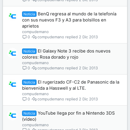
BenQ regresa al mundo de la telefonía
Noticia
con sus nuevos F3 y A3 para bolsillos en
aprietos
compudemano
compudemano
2 Dic 2013
0
El Galaxy Note 3 recibe dos nuevos
Noticia
colores: Rosa dorado y rojo
compudemano
compudemano
2 Dic 2013
0
El rugerizado CF-C2 de Panasonic da la
Noticia
bienvenida a Hasswell y al LTE.
compudemano
compudemano
2 Dic 2013
0
YouTube llega por fin a Nintendo 3DS
Noticia
(vídeo)
compudemano
compudemano
2 Dic 2013