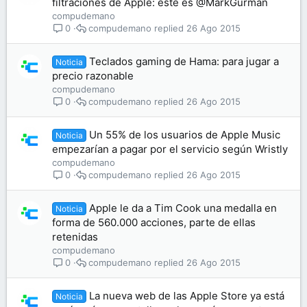
filtraciones de Apple: este es @MarkGurman
compudemano
compudemano
26 Ago 2015
0
Teclados gaming de Hama: para jugar a
Noticia
precio razonable
compudemano
compudemano
26 Ago 2015
0
Un 55% de los usuarios de Apple Music
Noticia
empezarían a pagar por el servicio según Wristly
compudemano
compudemano
26 Ago 2015
0
Apple le da a Tim Cook una medalla en
Noticia
forma de 560.000 acciones, parte de ellas
retenidas
compudemano
compudemano
26 Ago 2015
0
La nueva web de las Apple Store ya está
Noticia