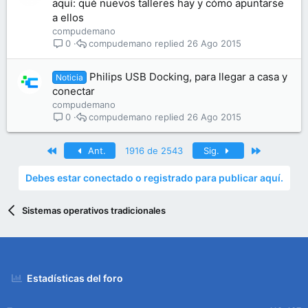
aquí: qué nuevos talleres hay y cómo apuntarse
a ellos
compudemano
compudemano
26 Ago 2015
0
Philips USB Docking, para llegar a casa y
Noticia
conectar
compudemano
compudemano
26 Ago 2015
0
Primero
Último
Ant.
1916 de 2543
Sig.
Debes estar conectado o registrado para publicar aquí.
Sistemas operativos tradicionales
Estadísticas del foro