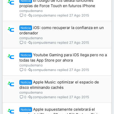
El código de iOS delata funciones
Noticia
propias de Force Touch en futuros iPhone
compudemano
compudemano
27 Ago 2015
0
iOS: como recuperar la confianza en un
Noticia
ordenador
compudemano
compudemano
27 Ago 2015
0
Youtube Gaming para iOS llega pero no a
Noticia
todas las App Store por ahora
compudemano
compudemano
27 Ago 2015
0
Apple Music: optimizar el espacio de
Noticia
disco eliminando cachés
compudemano
compudemano
27 Ago 2015
0
Apple supuestamente celebrará el
Noticia