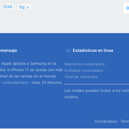
2544
Sig.
D
 mensaje
Estadísticas en línea
Apple aplasta a Samsung en la
Miembros conectados
lta: el iPhone 17 se queda con más
Invitados conectados
mitad de las ventas en el mundo
Total de visitantes
o: compudemano
hace 23 minutos
Los totales pueden incluir a los visi
ocultos.
Contáctanos
Térm