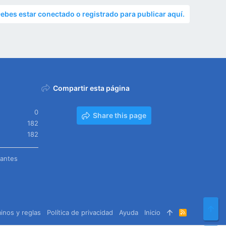
ebes estar conectado o registrado para publicar aquí.
Compartir esta página
0
Share this page
182
182
tantes
Arr
inos y reglas
Política de privacidad
Ayuda
Inicio
R
S
S