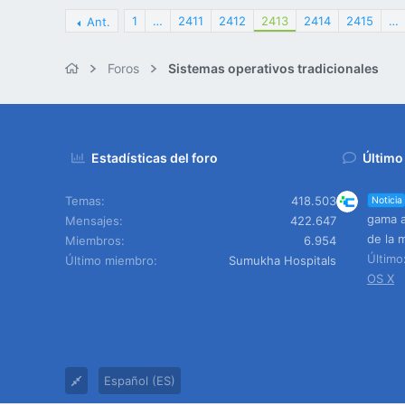
1
…
2411
2412
2413
2414
2415
…
Ant.
Foros
Sistemas operativos tradicionales
Estadísticas del foro
Último
Temas
418.503
Noticia
gama a
Mensajes
422.647
de la 
Miembros
6.954
Últim
Último miembro
Sumukha Hospitals
OS X
Español (ES)