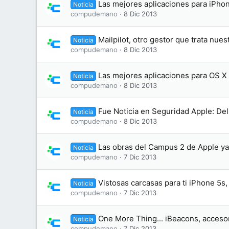
Las mejores aplicaciones para iPho
Noticia
compudemano
8 Dic 2013
Mailpilot, otro gestor que trata nue
Noticia
compudemano
8 Dic 2013
Las mejores aplicaciones para OS X
Noticia
compudemano
8 Dic 2013
Fue Noticia en Seguridad Apple: De
Noticia
compudemano
8 Dic 2013
Las obras del Campus 2 de Apple y
Noticia
compudemano
7 Dic 2013
Vistosas carcasas para ti iPhone 5s,
Noticia
compudemano
7 Dic 2013
One More Thing... iBeacons, accesor
Noticia
compudemano
7 Dic 2013