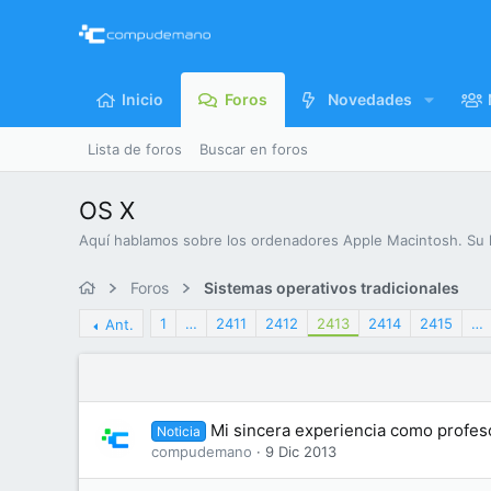
Inicio
Foros
Novedades
Lista de foros
Buscar en foros
OS X
Aquí hablamos sobre los ordenadores Apple Macintosh. Su h
Foros
Sistemas operativos tradicionales
1
…
2411
2412
2413
2414
2415
…
Ant.
Mi sincera experiencia como profes
Noticia
compudemano
9 Dic 2013