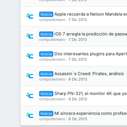
Apple recuerda a Nelson Mandela e
Noticia
compudemano
7 Dic 2013
iOS 7 arregla la predicción de pas
Noticia
compudemano
7 Dic 2013
Dos interesantes plugins para Aper
Noticia
compudemano
7 Dic 2013
Assassin´s Creed: Pirates, análisis
Noticia
compudemano
6 Dic 2013
Sharp PN-321, el monitor 4K que ya
Noticia
compudemano
6 Dic 2013
Mi sincera experiencia como profes
Noticia
compudemano
6 Dic 2013