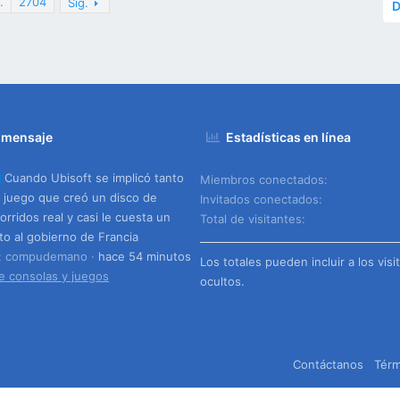
…
2704
Sig.
D
 mensaje
Estadísticas en línea
Cuando Ubisoft se implicó tanto
Miembros conectados
 juego que creó un disco de
Invitados conectados
orridos real y casi le cuesta un
Total de visitantes
to al gobierno de Francia
o: compudemano
hace 54 minutos
Los totales pueden incluir a los visi
e consolas y juegos
ocultos.
Contáctanos
Térm