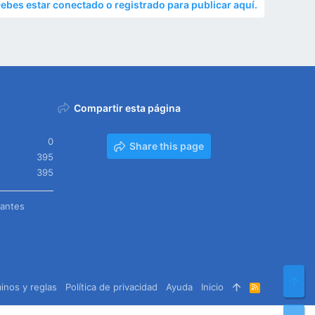
ebes estar conectado o registrado para publicar aquí.
Compartir esta página
0
Share this page
395
395
tantes
Arr
inos y reglas
Política de privacidad
Ayuda
Inicio
R
S
S