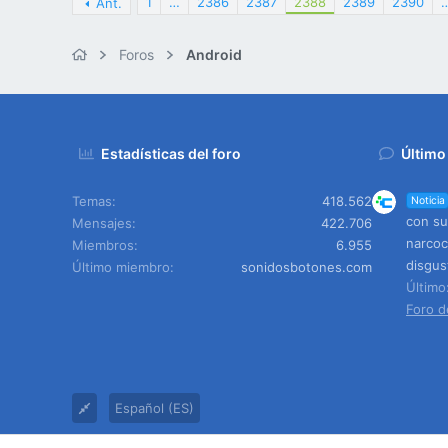
1
…
2386
2387
2388
2389
2390
Ant.
Foros
Android
Estadísticas del foro
Último
Temas
418.562
Noticia
con su
Mensajes
422.706
narcoc
Miembros
6.955
disgus
Último miembro
sonidosbotones.com
Últim
Foro d
Español (ES)