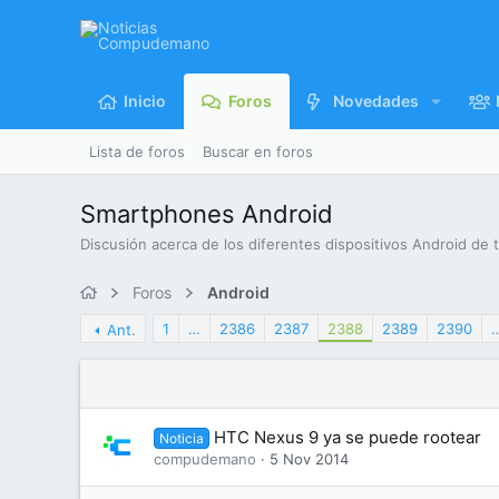
Inicio
Foros
Novedades
Lista de foros
Buscar en foros
Smartphones Android
Discusión acerca de los diferentes dispositivos Android de 
Foros
Android
1
…
2386
2387
2388
2389
2390
Ant.
HTC Nexus 9 ya se puede rootear
Noticia
compudemano
5 Nov 2014