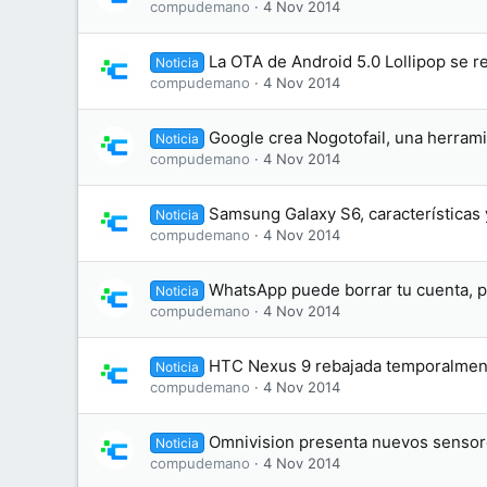
compudemano
4 Nov 2014
La OTA de Android 5.0 Lollipop se r
Noticia
compudemano
4 Nov 2014
Google crea Nogotofail, una herramie
Noticia
compudemano
4 Nov 2014
Samsung Galaxy S6, características y
Noticia
compudemano
4 Nov 2014
WhatsApp puede borrar tu cuenta, p
Noticia
compudemano
4 Nov 2014
HTC Nexus 9 rebajada temporalmen
Noticia
compudemano
4 Nov 2014
Omnivision presenta nuevos sensor
Noticia
compudemano
4 Nov 2014