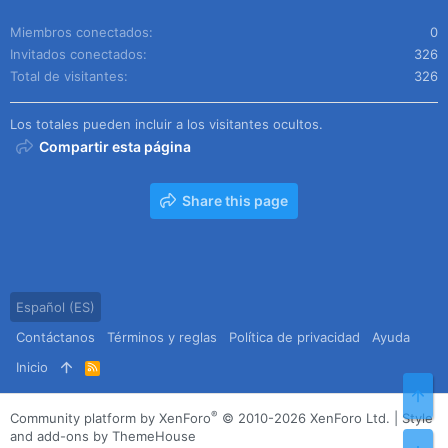
Miembros conectados
0
Invitados conectados
326
Total de visitantes
326
Los totales pueden incluir a los visitantes ocultos.
Compartir esta página
Share this page
Español (ES)
Contáctanos
Términos y reglas
Política de privacidad
Ayuda
Inicio
R
S
Arr
S
®
Community platform by XenForo
© 2010-2026 XenForo Ltd.
|
Style
and add-ons by ThemeHouse