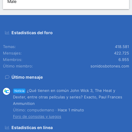
Male
Estadísticas del foro
Temas
418.581
Mensajes
422.725
Miembros
6.955
Último miembro
sonidosbotones.com
Último mensaje
¿Qué tienen en común John Wick 3, The Heat y
Noticia
Dexter, entre otras películas y series? Exacto, Paul Frances
Ammunition
Último: compudemano
Hace 1 minuto
Foro de consolas y juegos
Estadísticas en línea