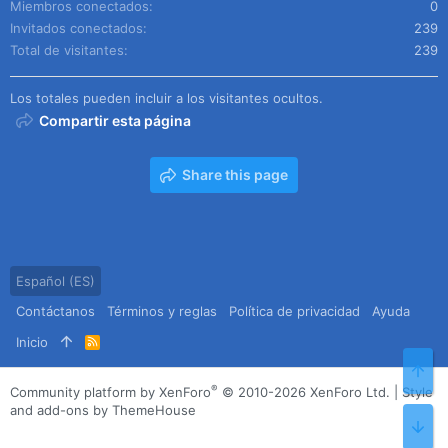
Miembros conectados
0
Invitados conectados
239
Total de visitantes
239
Los totales pueden incluir a los visitantes ocultos.
Compartir esta página
Share this page
Español (ES)
Contáctanos
Términos y reglas
Política de privacidad
Ayuda
Inicio
R
S
Arr
S
®
Community platform by XenForo
© 2010-2026 XenForo Ltd.
|
Style
and add-ons by ThemeHouse
Pie