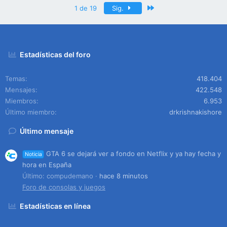
Último
1 de 19
Sig.
Estadísticas del foro
Temas
418.404
Mensajes
422.548
Miembros
6.953
Último miembro
drkrishnakishore
Último mensaje
GTA 6 se dejará ver a fondo en Netflix y ya hay fecha y
Noticia
hora en España
Último: compudemano
hace 8 minutos
Foro de consolas y juegos
Estadísticas en línea