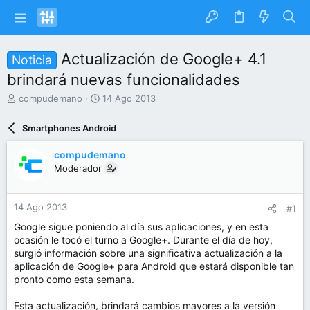
Actualización de Google+ 4.1
Noticia
brindará nuevas funcionalidades
I
F
compudemano
14 Ago 2013
n
e
i
c
Smartphones Android
c
h
i
a
compudemano
a
d
Moderador
d
e
o
i
r
n
14 Ago 2013
#1
d
i
e
c
Google sigue poniendo al día sus aplicaciones, y en esta
l
i
ocasión le tocó el turno a Google+. Durante el día de hoy,
t
o
surgió información sobre una significativa actualización a la
e
aplicación de Google+ para Android que estará disponible tan
m
pronto como esta semana.
a
Esta actualización, brindará cambios mayores a la versión