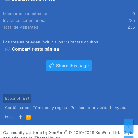
Miembros conectados
0
Invitados conectados
235
Total de visitantes
235
Los totales pueden incluir a los visitantes ocultos.
Compartir esta página
Share this page
Español (ES)
Contáctanos
Términos y reglas
Política de privacidad
Ayuda
Inicio
R
S
Arr
S
®
Community platform by XenForo
© 2010-2026 XenForo Ltd.
|
Style
and add-ons by ThemeHouse