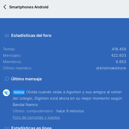
Smartphones Android
Estadísticas del foro
Temas
418.459
Mensajes
422.603
Miembros
6.953
Último miembro
drkrishnakishore
Último mensaje
Olvida cuando veías a Agumon y sus amigos al volver
Noticia
del colegio, Digimon está ahora en su mejor momento según
Bandai Namco
Último: compudemano
hace 9 minutos
Foro de consolas y juegos
Estadísticas en línea