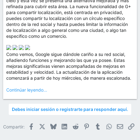
cielo y esta vez se presenta una alternativa mejorada y más
refinada para cubrir esta área. La nueva funcionalidad de G+
para compartir localización, está centrada en privacidad,
puedes compartir tu localización con un círculo específico
dentro de la red social y hasta puedes limitar la información
de localización a algo general como una ciudad, o algo tan
especifico como un comercio.
Como vemos, Google sigue dándole cariño a su red social,
añadiendo funciones y mejorando las que ya posee. Estas
mejoras significativas vienen acompañadas de mejoras en
estabilidad y velocidad. La actualización de la aplicación
comenzará a partir de hoy miércoles, de manera escalonada.
Continúar leyendo...
Debes iniciar sesión o registrarte para responder aquí.
Facebook
X
Bluesky
LinkedIn
Reddit
Pinterest
Tumblr
WhatsApp
Email
En
Compartir: