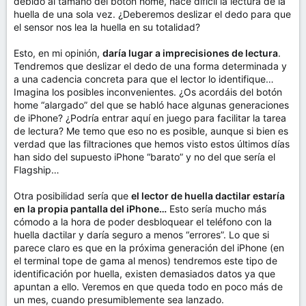
debido al tamaño del botón home, hace difícil la lectura de la
huella de una sola vez. ¿Deberemos deslizar el dedo para que
el sensor nos lea la huella en su totalidad?
Esto, en mi opinión,
daría lugar a imprecisiones de lectura
.
Tendremos que deslizar el dedo de una forma determinada y
a una cadencia concreta para que el lector lo identifique…
Imagina los posibles inconvenientes. ¿Os acordáis del botón
home “alargado” del que se habló hace algunas generaciones
de iPhone? ¿Podría entrar aquí en juego para facilitar la tarea
de lectura? Me temo que eso no es posible, aunque si bien es
verdad que las filtraciones que hemos visto estos últimos días
han sido del supuesto iPhone “barato” y no del que sería el
Flagship…
Otra posibilidad sería que
el lector de huella dactilar estaría
en la propia pantalla del iPhone…
Esto sería mucho más
cómodo a la hora de poder desbloquear el teléfono con la
huella dactilar y daría seguro a menos “errores”. Lo que si
parece claro es que en la próxima generación del iPhone (en
el terminal tope de gama al menos) tendremos este tipo de
identificación por huella, existen demasiados datos ya que
apuntan a ello. Veremos en que queda todo en poco más de
un mes, cuando presumiblemente sea lanzado.