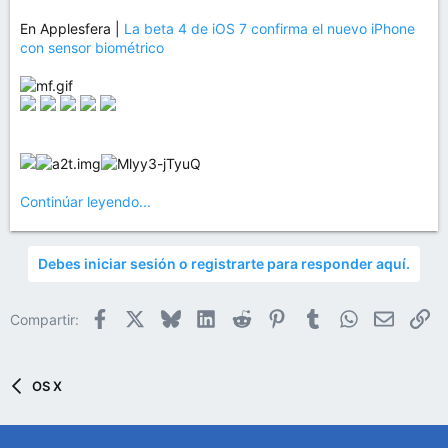
En Applesfera |
La beta 4 de iOS 7 confirma el nuevo iPhone
con sensor biométrico
Continúar leyendo...
Debes iniciar sesión o registrarte para responder aquí.
Facebook
X
Bluesky
LinkedIn
Reddit
Pinterest
Tumblr
WhatsApp
Email
En
Compartir:
OS X