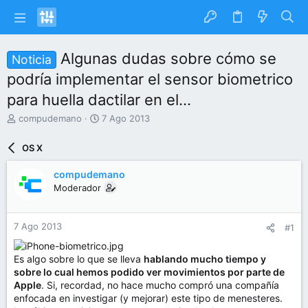
Algunas dudas sobre cómo se
Noticia
podría implementar el sensor biometrico
para huella dactilar en el...
I
F
compudemano
7 Ago 2013
n
e
i
c
OS X
c
h
i
a
compudemano
a
d
Moderador
d
e
o
i
r
n
7 Ago 2013
#1
d
i
e
c
l
i
Es algo sobre lo que se lleva
hablando mucho tiempo y
t
o
sobre lo cual hemos podido ver movimientos por parte de
e
Apple
. Si, recordad, no hace mucho compró una compañía
m
enfocada en investigar (y mejorar) este tipo de menesteres.
a