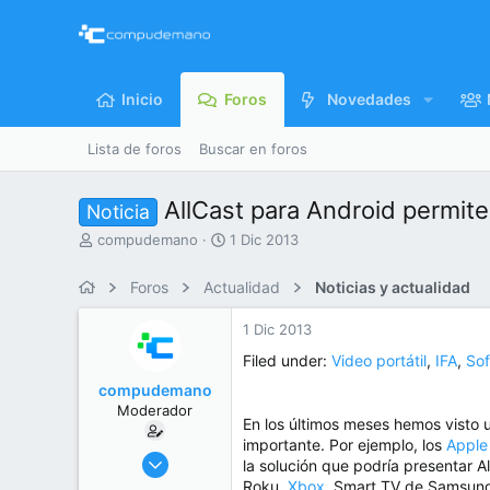
Inicio
Foros
Novedades
Lista de foros
Buscar en foros
AllCast para Android permite
Noticia
I
F
compudemano
1 Dic 2013
n
e
i
c
Foros
Actualidad
Noticias y actualidad
c
h
i
a
1 Dic 2013
a
d
d
e
Filed under:
Video portátil
,
IFA
,
So
o
i
compudemano
r
n
Moderador
d
i
En los últimos meses hemos visto 
e
c
importante. Por ejemplo, los
Apple
l
i
26 Jul 2013
la solución que podría presentar A
t
o
416.691
Roku,
Xbox
, Smart TV de Samsung