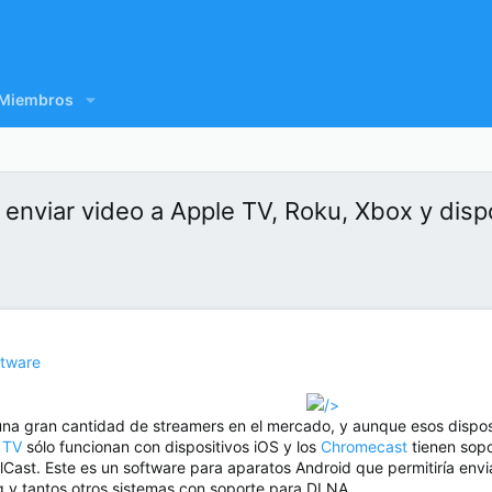
Miembros
 enviar video a Apple TV, Roku, Xbox y dis
ftware
/>
una gran cantidad de streamers en el mercado, y aunque esos disposi
 TV
sólo funcionan con dispositivos iOS y los
Chromecast
tienen sopo
llCast. Este es un software para aparatos Android que permitiría envi
 y tantos otros sistemas con soporte para DLNA.