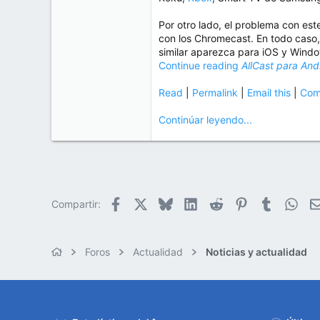
e
50
m
Por otro lado, el problema con est
a
38
con los Chromecast. En todo caso, 
Cr 15 13-35 Lc 1 Los Alpes, Pereira - Colombia
similar aparezca para iOS y Window
Continue reading
AllCast para And
www.compudemano.com
Read
|
Permalink
|
Email this
|
Com
Continúar leyendo...
Facebook
X
Bluesky
LinkedIn
Reddit
Pinterest
Tumblr
Wha
Compartir:
Foros
Actualidad
Noticias y actualidad