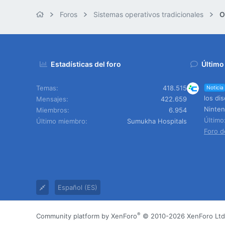
Foros
Sistemas operativos tradicionales
O
Estadísticas del foro
Último
Temas
418.515
Noticia
los di
Mensajes
422.659
Ninte
Miembros
6.954
Últim
Último miembro
Sumukha Hospitals
Foro d
Español (ES)
®
Community platform by XenForo
© 2010-2026 XenForo Ltd