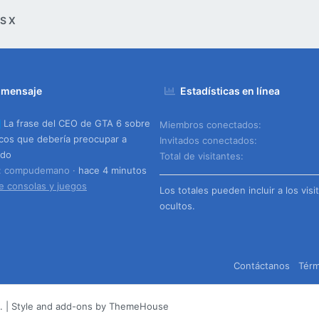
S X
 mensaje
Estadísticas en línea
La frase del CEO de GTA 6 sobre
Miembros conectados
scos que debería preocupar a
Invitados conectados
ndo
Total de visitantes
o: compudemano
hace 4 minutos
e consolas y juegos
Los totales pueden incluir a los visi
ocultos.
Contáctanos
Térm
.
|
Style and add-ons by ThemeHouse