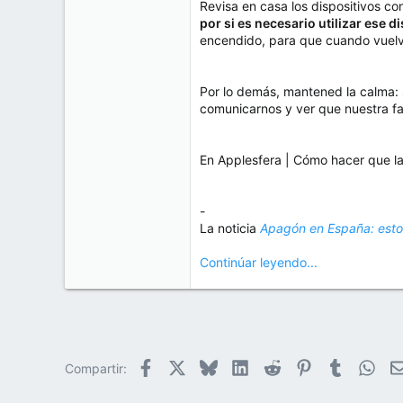
Revisa en casa los dispositivos c
por si es necesario utilizar ese 
encendido, para que cuando vuelva
Por lo demás, mantened la calma:
comunicarnos y ver que nuestra fa
En Applesfera | Cómo hacer que l
-
La noticia
Apagón en España: esto
Continúar leyendo...
Facebook
X
Bluesky
LinkedIn
Reddit
Pinterest
Tumblr
Wha
Compartir: