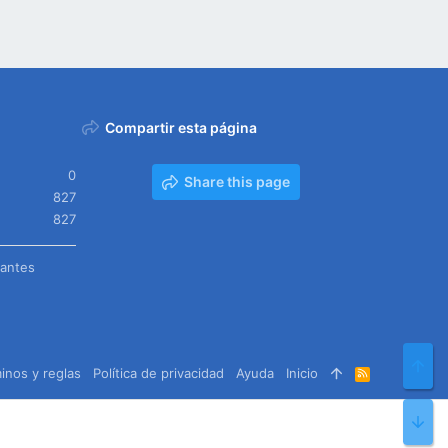
Compartir esta página
0
Share this page
827
827
tantes
Arr
inos y reglas
Política de privacidad
Ayuda
Inicio
R
S
S
Pie