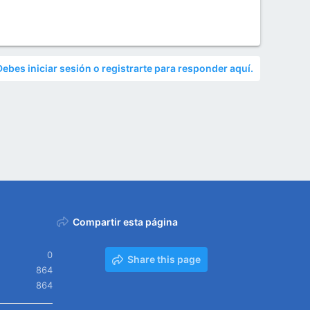
Debes iniciar sesión o registrarte para responder aquí.
Compartir esta página
0
Share this page
864
864