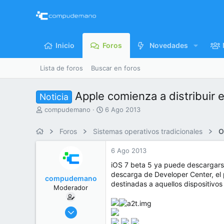
Inicio
Foros
Novedades
Lista de foros
Buscar en foros
Apple comienza a distribuir e
Noticia
I
F
compudemano
6 Ago 2013
n
e
i
c
Foros
Sistemas operativos tradicionales
O
c
h
i
a
6 Ago 2013
a
d
d
e
iOS 7 beta 5 ya puede descargarse
o
i
descarga de Developer Center, el 
compudemano
r
n
destinadas a aquellos dispositivos
Moderador
d
i
e
c
l
i
26 Jul 2013
t
o
416.755