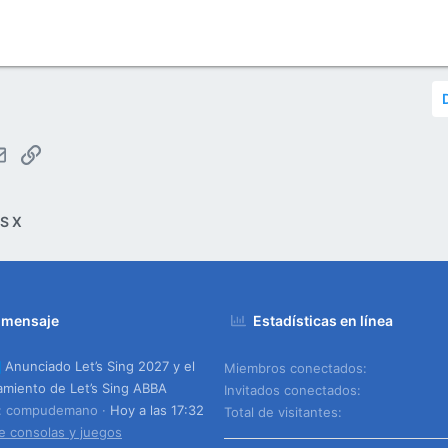
tsApp
Email
Enlace
S X
 mensaje
Estadísticas en línea
Anunciado Let’s Sing 2027 y el
Miembros conectados
amiento de Let’s Sing ABBA
Invitados conectados
o: compudemano
Hoy a las 17:32
Total de visitantes
e consolas y juegos