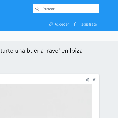
Acceder
Regístrate
arte una buena 'rave' en Ibiza
#1