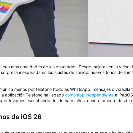
o con más novedades de las esperadas. Desde mejoras en la velocid
orpresa inesperada en los ajustes de sonido: nuevos tonos de llam
munica menos por teléfono (todo es WhatsApp, mensajes o videolla
 la aplicación Teléfono ha llegado
como app independiente
a iPadOS 
" que llevamos escuchando desde hace años, concretamente desde el
onos de iOS 26
culo puedes escuchar todos los nuevos tonos que Apple ha incluido