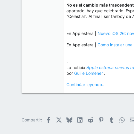
No es el cambio más trascendent
apartado, hay que celebrarlo. Esp
"Celestial". Al final, ser fanboy 
En Applesfera |
Nuevo iOS 26: nov
En Applesfera |
Cómo instalar una 
-
La noticia
Apple estrena nuevos to
por
Guille Lomener
.
Continúar leyendo...
Facebook
X
Bluesky
LinkedIn
Reddit
Pinterest
Tumblr
Wha
Compartir: