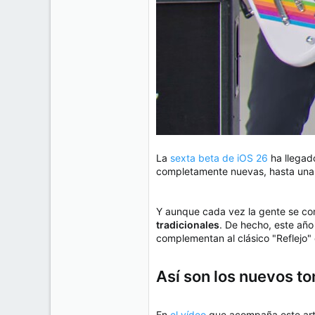
La
sexta beta de iOS 26
ha llegad
completamente nuevas, hasta una s
Y aunque cada vez la gente se co
tradicionales
. De hecho, este año
complementan al clásico "Reflejo
Así son los nuevos t
En
el vídeo
que acompaña este artí