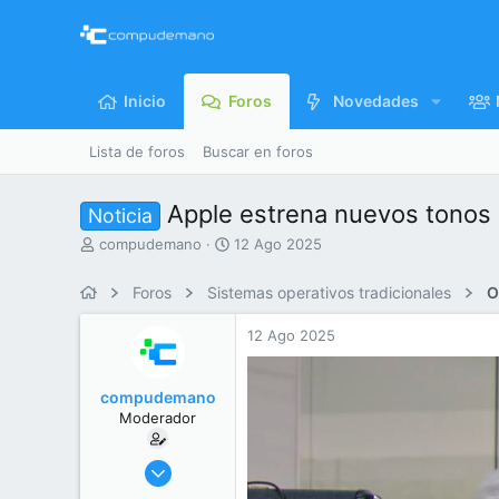
Inicio
Foros
Novedades
Lista de foros
Buscar en foros
Apple estrena nuevos tonos e
Noticia
I
F
compudemano
12 Ago 2025
n
e
i
c
Foros
Sistemas operativos tradicionales
O
c
h
i
a
12 Ago 2025
a
d
d
e
o
i
compudemano
r
n
Moderador
d
i
e
c
l
i
26 Jul 2013
t
o
416.698