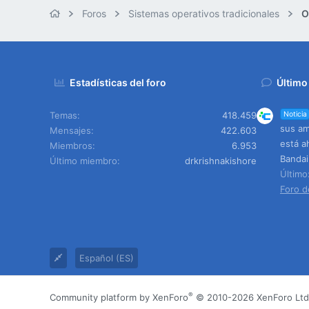
Foros
Sistemas operativos tradicionales
O
Estadísticas del foro
Último
Temas
418.459
Noticia
sus am
Mensajes
422.603
está a
Miembros
6.953
Banda
Último miembro
drkrishnakishore
Últim
Foro d
Español (ES)
®
Community platform by XenForo
© 2010-2026 XenForo Ltd