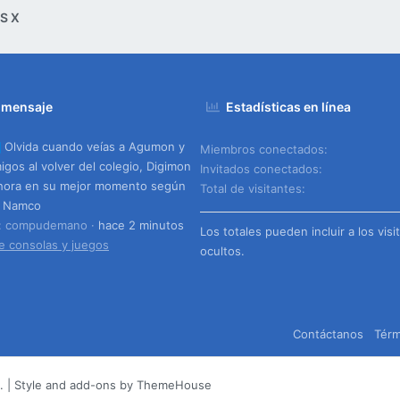
S X
 mensaje
Estadísticas en línea
Olvida cuando veías a Agumon y
Miembros conectados
igos al volver del colegio, Digimon
Invitados conectados
hora en su mejor momento según
Total de visitantes
i Namco
o: compudemano
hace 2 minutos
Los totales pueden incluir a los visi
e consolas y juegos
ocultos.
Contáctanos
Térm
.
|
Style and add-ons by ThemeHouse