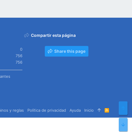
Compartir esta página
0
Share this page
756
756
tantes
Arr
inos y reglas
Política de privacidad
Ayuda
Inicio
R
S
S
Pie