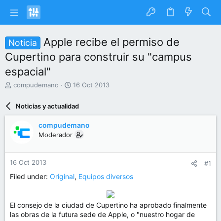
Apple recibe el permiso de
Noticia
Cupertino para construir su "campus
espacial"
I
F
compudemano
16 Oct 2013
n
e
i
c
Noticias y actualidad
c
h
i
a
compudemano
a
d
Moderador
d
e
o
i
r
n
16 Oct 2013
#1
d
i
e
c
Filed under:
Original
,
Equipos diversos
l
i
t
o
e
El consejo de la ciudad de Cupertino ha aprobado finalmente
m
las obras de la futura sede de Apple, o "nuestro hogar de
a