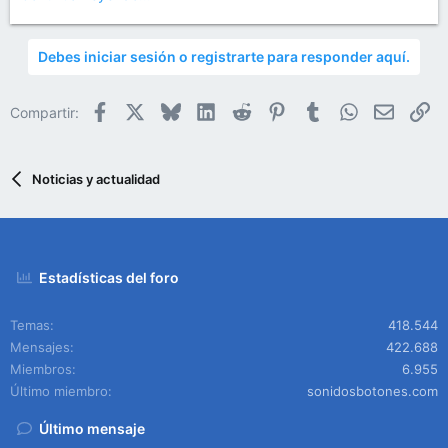
Debes iniciar sesión o registrarte para responder aquí.
Facebook
X
Bluesky
LinkedIn
Reddit
Pinterest
Tumblr
WhatsApp
Email
En
Compartir:
Noticias y actualidad
Estadísticas del foro
Temas
418.544
Mensajes
422.688
Miembros
6.955
Último miembro
sonidosbotones.com
Último mensaje