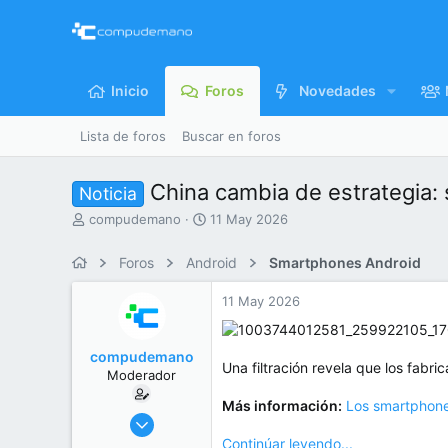
Inicio
Foros
Novedades
Lista de foros
Buscar en foros
China cambia de estrategia:
Noticia
I
F
compudemano
11 May 2026
n
e
i
c
Foros
Android
Smartphones Android
c
h
i
a
11 May 2026
a
d
d
e
o
i
compudemano
r
n
Una filtración revela que los fabri
Moderador
d
i
e
c
Más información:
Los smartphone
l
i
26 Jul 2013
t
o
416.695
Continúar leyendo...