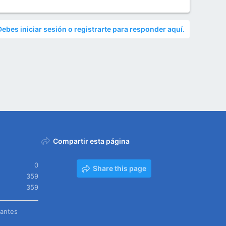
Debes iniciar sesión o registrarte para responder aquí.
Compartir esta página
0
Share this page
359
359
tantes