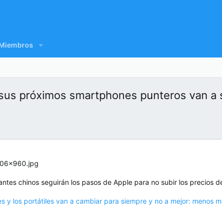
Miembros
 sus próximos smartphones punteros van a 
cantes chinos seguirán los pasos de Apple para no subir los precios de
s y los portátiles van a cambiar para siempre y no a mejor: menos