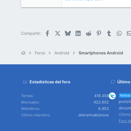
e
50
m
a
38
Cr 15 13-35 Lc 1 Los Alpes, Pereira - Colombia
www.compudemano.com
Facebook
X
Bluesky
LinkedIn
Reddit
Pinterest
Tumblr
Wha
Compartir:
Foros
Android
Smartphones Android
Estadísticas del foro
Último
Temas
418.458
Noticia
protot
Mensajes
422.602
docume
Miembros
6.953
Últim
Último miembro
drkrishnakishore
Foro d