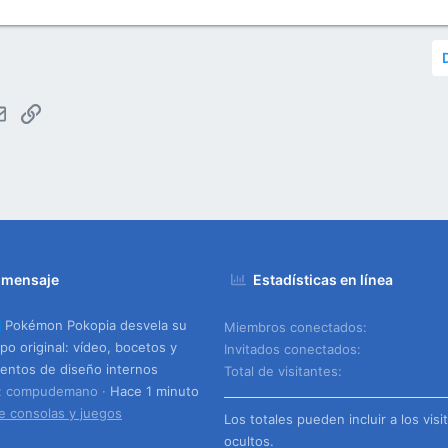
tsApp
Email
Enlace
 mensaje
Estadísticas en línea
Pokémon Pokopia desvela su
Miembros conectados
ipo original: vídeo, bocetos y
Invitados conectados
ntos de diseño internos
Total de visitantes
o: compudemano
Hace 1 minuto
e consolas y juegos
Los totales pueden incluir a los visi
ocultos.