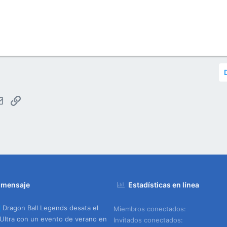
tsApp
Email
Enlace
 mensaje
Estadísticas en línea
Dragon Ball Legends desata el
Miembros conectados
Ultra con un evento de verano en
Invitados conectados