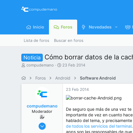
Inicio
Foros
Novedades
Lista de foros
Buscar en foros
Cómo borrar datos de la cac
Noticia
I
F
compudemano
23 Feb 2014
n
e
i
c
Foros
Android
Software Android
c
h
i
a
23 Feb 2014
a
d
d
e
o
i
compudemano
r
n
De seguro que más de una vez te 
Moderador
d
i
importante de vez en cuanto hace
e
c
hablado del tema, y precisamente 
l
i
26 Jul 2013
de todos los servicios del terminal
t
o
416.759
apps son las responsables de qu