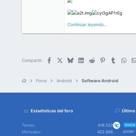
Continúar leyendo...
Facebook
X
Bluesky
LinkedIn
Reddit
Pinterest
Tumblr
Wha
Compartir:
Foros
Android
Software Android
Estadísticas del foro
Último
Temas
418.522
Noticia
poder 
Mensajes
422.666