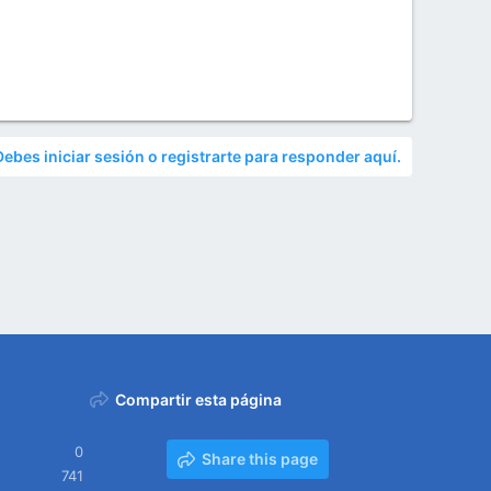
Debes iniciar sesión o registrarte para responder aquí.
Compartir esta página
0
Share this page
741