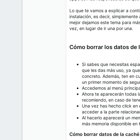
e
50
m
Lo que te vamos a explicar a cont
a
38
instalación, es decir, simplemente
Cr 15 13-35 Lc 1 Los Alpes, Pereira - Colombia
mejor dejamos este tema para más 
vez, en lugar de ir una por una.
www.compudemano.com
Cómo borrar los datos de 
Si sabes que necesitas espa
que les das más uso, ya que 
concreto. Además, ten en cu
un primer momento de segur
Accedemos al menú principa
Ahora te aparecerán todas la
recomiendo, en caso de tene
Una vez has hecho click en 
acceder a la parte relacion
Al hacerlo aparecerá un men
más memoria disponible en 
Cómo borrar datos de la caché 