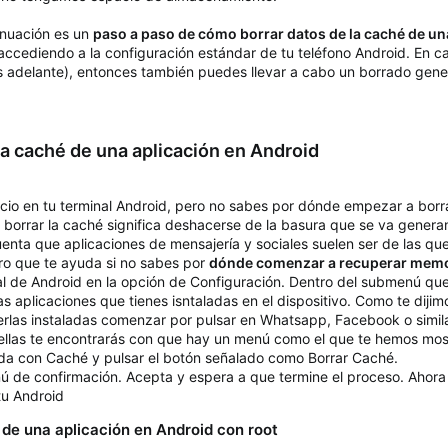
inuación es un
paso a paso de cómo borrar datos de la caché de un
 accediendo a la configuración estándar de tu teléfono Android. En c
adelante), entonces también puedes llevar a cabo un borrado genera
la caché de una aplicación en Android
cio en tu terminal Android, pero no sabes por dónde empezar a borra
borrar la caché significa deshacerse de la basura que se va generand
enta que aplicaciones de mensajería y sociales suelen ser de las qu
o que te ayuda si no sabes por
dónde comenzar a recuperar memo
l de Android en la opción de Configuración. Dentro del submenú qu
s aplicaciones que tienes isntaladas en el dispositivo. Como te dijimo
rlas instaladas comenzar por pulsar en Whatsapp, Facebook o simil
ellas te encontrarás con que hay un menú como el que te hemos mostr
ada con Caché y pulsar el botón señalado como Borrar Caché.
ú de confirmación. Acepta y espera a que termine el proceso. Ahora 
tu Android
de una aplicación en Android con root