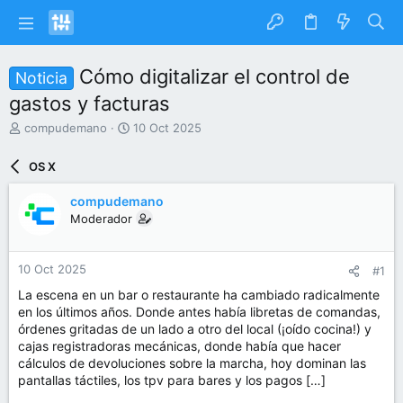
Cómo digitalizar el control de
Noticia
gastos y facturas
I
F
compudemano
10 Oct 2025
n
e
i
c
OS X
c
h
i
a
compudemano
a
d
Moderador
d
e
o
i
r
n
10 Oct 2025
#1
d
i
e
c
La escena en un bar o restaurante ha cambiado radicalmente
l
i
en los últimos años. Donde antes había libretas de comandas,
t
o
órdenes gritadas de un lado a otro del local (¡oído cocina!) y
e
cajas registradoras mecánicas, donde había que hacer
m
cálculos de devoluciones sobre la marcha, hoy dominan las
a
pantallas táctiles, los tpv para bares y los pagos […]