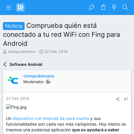
Comprueba quién está
Noticia
conectado a tu red WiFi con Fing para
Android
I
F
compudemano
22 Feb 2014
n
e
i
c
Software Android
c
h
i
a
compudemano
a
d
Moderador
d
e
o
i
r
n
22 Feb 2014
#1
d
i
e
c
l
i
t
o
Un
dispositivo con Android da para mucho
y sus
e
funcionalidades son cada vez más variopintas. Hoy mismo os
m
traemos una poderosa aplicación
que os ayudará a saber
a