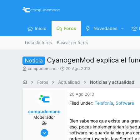
Inicio
Foros
Novedades
Lista de foros
Buscar en foros
CyanogenMod explica el func
Noticia
I
F
compudemano
20 Ago 2013
n
e
i
c
Foros
Actualidad
Noticias y actualidad
c
h
i
a
20 Ago 2013
a
d
d
e
Filed under:
Telefonía
,
Software
o
i
compudemano
r
n
Moderador
d
i
Bien sabemos que existe una gra
e
c
eso, pocas implementarían la segu
l
i
26 Jul 2013
software no guardaría ninguna cont
t
o
416.765
ordenador (usando JavaScript) y el