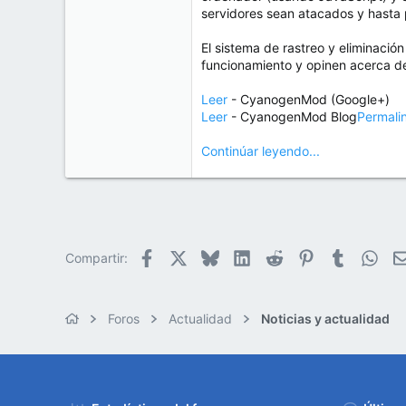
e
servidores sean atacados y hasta p
50
m
a
38
El sistema de rastreo y eliminació
Cr 15 13-35 Lc 1 Los Alpes, Pereira - Colombia
funcionamiento y opinen acerca de
www.compudemano.com
Leer
- CyanogenMod (Google+)
Leer
- CyanogenMod Blog
Permali
Continúar leyendo...
Facebook
X
Bluesky
LinkedIn
Reddit
Pinterest
Tumblr
Wha
Compartir:
Foros
Actualidad
Noticias y actualidad