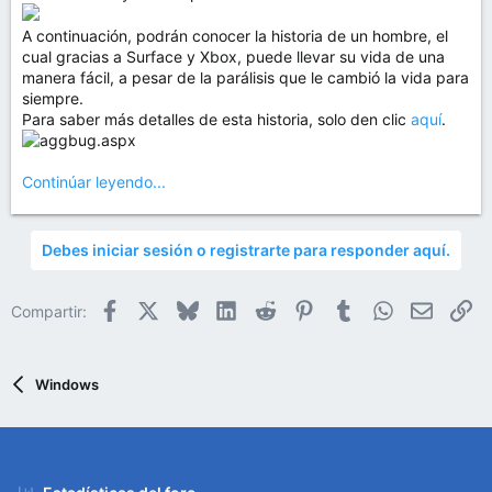
A continuación, podrán conocer la historia de un hombre, el
cual gracias a Surface y Xbox, puede llevar su vida de una
manera fácil, a pesar de la parálisis que le cambió la vida para
siempre.
Para saber más detalles de esta historia, solo den clic
aquí
.
Continúar leyendo...
Debes iniciar sesión o registrarte para responder aquí.
Facebook
X
Bluesky
LinkedIn
Reddit
Pinterest
Tumblr
WhatsApp
Email
En
Compartir:
Windows