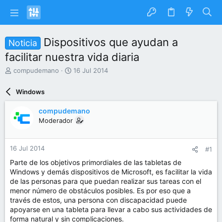
Dispositivos que ayudan a
Noticia
facilitar nuestra vida diaria
I
F
compudemano
16 Jul 2014
n
e
i
c
Windows
c
h
i
a
compudemano
a
d
Moderador
d
e
o
i
r
n
16 Jul 2014
#1
d
i
e
c
Parte de los objetivos primordiales de las tabletas de
l
i
Windows y demás dispositivos de Microsoft, es facilitar la vida
t
o
de las personas para que puedan realizar sus tareas con el
e
menor número de obstáculos posibles. Es por eso que a
m
través de estos, una persona con discapacidad puede
a
apoyarse en una tableta para llevar a cabo sus actividades de
forma natural y sin complicaciones.