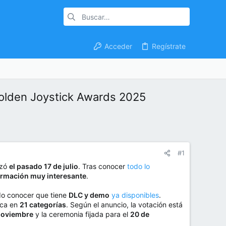
Acceder
Regístrate
Golden Joystick Awards 2025
#1
nzó
el pasado 17 de julio
. Tras conocer
todo lo
ormación muy interesante
.
do conocer que tiene
DLC y demo
ya disponibles
.
ica en
21 categorías
. Según el anuncio, la votación está
noviembre
y la ceremonia fijada para el
20 de