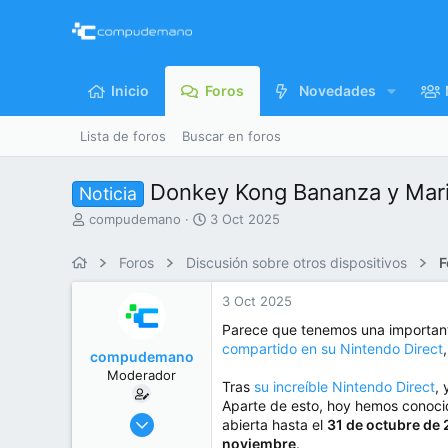
Inicio
Foros
Novedades
Lista de foros
Buscar en foros
Donkey Kong Bananza y Mario
Noticia
I
F
compudemano
3 Oct 2025
n
e
i
c
Foros
Discusión sobre otros dispositivos
F
c
h
i
a
3 Oct 2025
a
d
d
e
Parece que tenemos una importan
o
i
compartido en su Nintendo Direct
compudemano
r
n
Moderador
d
i
Tras
su increíble Nintendo Direct
,
e
c
Aparte de esto, hoy hemos conoci
l
i
26 Jul 2013
abierta hasta el
31 de octubre de
t
o
416.664
noviembre
.