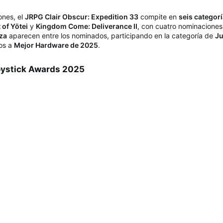
ones, el
JRPG Clair Obscur: Expedition 33
compite en
seis categor
 of Yōtei
y
Kingdom Come: Deliverance II
, con cuatro nominacione
za
aparecen entre los nominados, participando en la categoría de
Ju
tos a
Mejor Hardware de 2025
.
ystick Awards 2025​