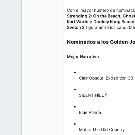
e
50
m
Con el mayor número de nominaci
a
38
Stranding 2: On the Beach
,
Ghost
Cr 15 13-35 Lc 1 Los Alpes, Pereira - Colombia
Kart World
y
Donkey Kong Banan
Switch 2
figura entre los candida
www.compudemano.com
Nominados a los Golden Jo
Mejor Narrativa
Clair Obscur: Expedition 33
SILENT HILL f
Blue Prince
Mafia: The Old Country