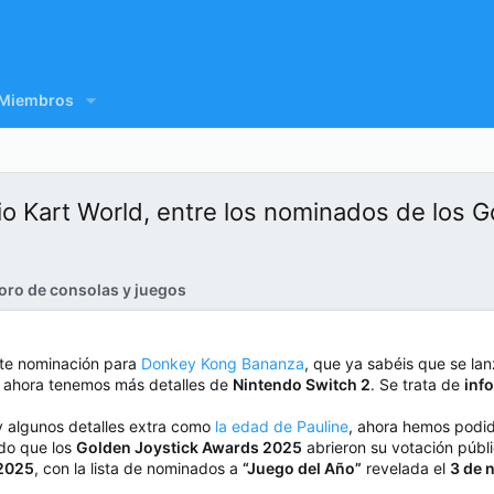
Miembros
 Kart World, entre los nominados de los 
oro de consolas y juegos
te nominación para
Donkey Kong Bananza
, que ya sabéis que se la
, ahora tenemos más detalles de
Nintendo Switch 2
. Se trata de
inf
 y algunos detalles extra como
la edad de Pauline
, ahora hemos podi
do que los
Golden Joystick Awards 2025
abrieron su votación públ
 2025
, con la lista de nominados a
“Juego del Año”
revelada el
3 de 