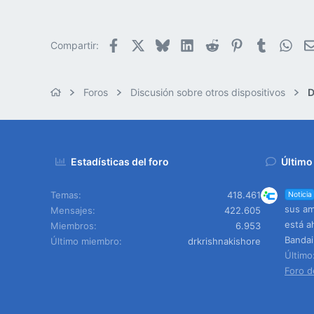
Facebook
X
Bluesky
LinkedIn
Reddit
Pinterest
Tumblr
Wha
Compartir:
Foros
Discusión sobre otros dispositivos
D
Estadísticas del foro
Último
Temas
418.461
Noticia
sus am
Mensajes
422.605
está a
Miembros
6.953
Banda
Último miembro
drkrishnakishore
Últim
Foro d