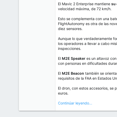
e
El Mavic 2 Enterprise mantiene
su
50
m
velocidad máxima, de 72 km/h.
a
38
Cr 15 13-35 Lc 1 Los Alpes, Pereira - Colombia
Esto se complementa con una bate
FlightAutonomy es otra de las nov
www.compudemano.com
diez sensores.
Aunque lo que verdaderamente fort
los operadores a llevar a cabo mis
inspecciones.
El
M2E Speaker
es un altavoz con
con personas en dificultades dura
El
M2E Beacon
también se orienta 
requisitos de la FAA en Estados Un
El dron, con estos accesorios, se
euros.
Continúar leyendo...