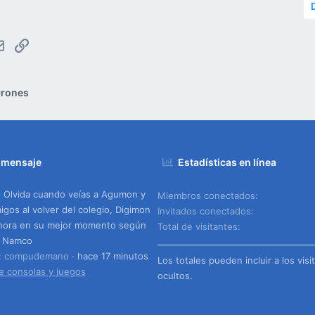
tsApp
Email
Enlace
rones
 mensaje
Estadísticas en línea
Olvida cuando veías a Agumon y
Miembros conectados
igos al volver del colegio, Digimon
Invitados conectados
hora en su mejor momento según
Total de visitantes
i Namco
o: compudemano
hace 17 minutos
Los totales pueden incluir a los visi
e consolas y juegos
ocultos.