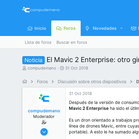
Inicio
Foros
Novedades
Lista de foros
Buscar en foros
El Mavic 2 Enterprise: otro g
Noticia
I
F
compudemano
31 Oct 2018
n
e
i
c
Foros
Discusión sobre otros dispositivos
D
c
h
i
a
31 Oct 2018
a
d
d
e
Después de la versión de consumo 
o
i
Mavic 2 Enterprise
ha sido el útl
compudemano
r
n
Moderador
d
i
Es un dron orientado a trabajos pr
e
c
línea de drones Mavic, entre cuya
l
i
26 Jul 2013
portable). A esto le ha sumado al
t
o
416.698