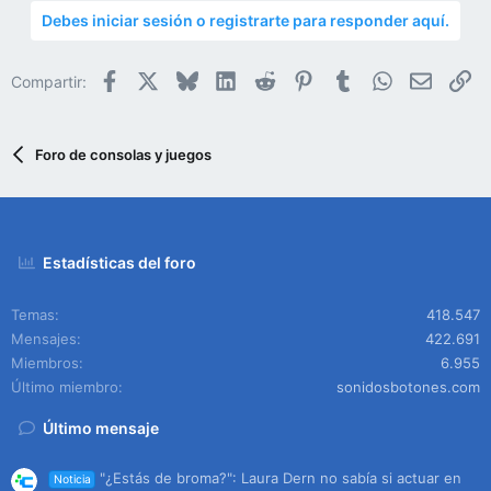
Debes iniciar sesión o registrarte para responder aquí.
Facebook
X
Bluesky
LinkedIn
Reddit
Pinterest
Tumblr
WhatsApp
Email
En
Compartir:
Foro de consolas y juegos
Estadísticas del foro
Temas
418.547
Mensajes
422.691
Miembros
6.955
Último miembro
sonidosbotones.com
Último mensaje
"¿Estás de broma?": Laura Dern no sabía si actuar en
Noticia