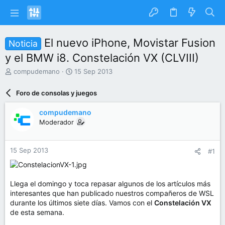
El nuevo iPhone, Movistar Fusion
Noticia
y el BMW i8. Constelación VX (CLVIII)
I
F
compudemano
15 Sep 2013
n
e
i
c
Foro de consolas y juegos
c
h
i
a
compudemano
a
d
Moderador
d
e
o
i
r
n
15 Sep 2013
#1
d
i
e
c
l
i
t
o
Llega el domingo y toca repasar algunos de los artículos más
e
interesantes que han publicado nuestros compañeros de WSL
m
durante los últimos siete días. Vamos con el
Constelación VX
a
de esta semana.