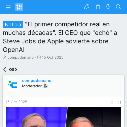
"El primer competidor real en
Noticia
muchas décadas". El CEO que "echó" a
Steve Jobs de Apple advierte sobre
OpenAI
I
F
compudemano
15 Oct 2025
n
e
i
c
OS X
c
h
i
a
compudemano
a
d
Moderador
d
e
o
i
r
n
15 Oct 2025
#1
d
i
e
c
l
i
t
o
e