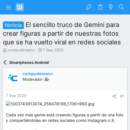
El sencillo truco de Gemini para
Noticia
crear figuras a partir de nuestras fotos
que se ha vuelto viral en redes sociales
I
F
compudemano
7 Sep 2025
n
e
i
c
Smartphones Android
c
h
i
a
compudemano
a
d
Moderador
d
e
o
i
r
n
7 Sep 2025
#1
d
i
e
c
l
i
t
o
Cada vez más gente está creando figuras a partir de una foto
e
y compartiéndolas en redes sociales como Instagram o X.
m
a