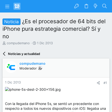
¿Es el procesador de 64 bits del
Noticia
iPhone pura estrategia comercial? Sí y
no
I
F
compudemano
1 Dic 2013
n
e
i
c
Noticias y actualidad
c
h
i
a
compudemano
a
d
Moderador
d
e
o
i
r
n
1 Dic 2013
#1
d
i
e
c
l
i
t
o
e
Con la llegada del iPhone 5s, se sentó un precedente con
m
respecto a todos los nuevos dispositivos con iOS: llegaba una
a