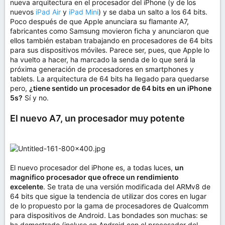
nueva arquitectura en el procesador del iPhone (y de los
nuevos
iPad Air
y
iPad Mini
) y se daba un salto a los 64 bits.
Poco después de que Apple anunciara su flamante A7,
fabricantes como Samsung movieron ficha y anunciaron que
ellos también estaban trabajando en procesadores de 64 bits
para sus dispositivos móviles. Parece ser, pues, que Apple lo
ha vuelto a hacer, ha marcado la senda de lo que será la
próxima generación de procesadores en smartphones y
tablets. La arquitectura de 64 bits ha llegado para quedarse
pero,
¿tiene sentido un procesador de 64 bits en un iPhone
5s?
Sí y no.
El nuevo A7, un procesador muy potente
El nuevo procesador del iPhone es, a todas luces,
un
magnifico procesador que ofrece un rendimiento
excelente
. Se trata de una versión modificada del ARMv8 de
64 bits que sigue la tendencia de utilizar dos cores en lugar
de lo propuesto por la gama de procesadores de Qualcomm
para dispositivos de Android. Las bondades son muchas: se
ha demostrado (incluso en Android con el procesador del