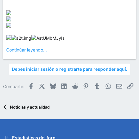
Continúar leyendo...
Debes iniciar sesión o registrarte para responder aquí.
Facebook
X
Bluesky
LinkedIn
Reddit
Pinterest
Tumblr
WhatsApp
Email
En
Compartir:
Noticias y actualidad
Estadísticas del foro