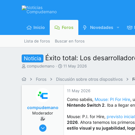
Inicio
Foros
Novedades
Lista de foros
Buscar en foros
Éxito total: Los desarrollad
Noticia
I
F
compudemano
11 May 2026
n
e
i
c
Foros
Discusión sobre otros dispositivos
F
c
h
i
a
11 May 2026
a
d
d
e
Como sabéis,
Mouse: PI For Hire
, 
o
i
Nintendo Switch 2
. Iba a llegar 
compudemano
r
n
Moderador
d
i
Mouse: P.I. for Hire,
previsto inici
e
c
2026
. Ahora tenemos los primeros
l
i
26 Jul 2013
estilo visual y su jugabilidad, 
t
o
416.721