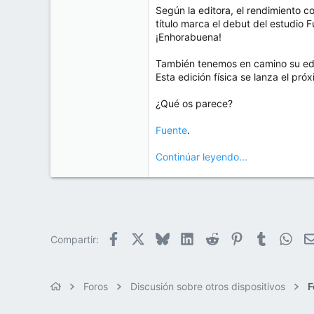
e
Según la editora, el rendimiento c
50
m
título marca el debut del estudio
a
38
¡Enhorabuena!
Cr 15 13-35 Lc 1 Los Alpes, Pereira - Colombia
También tenemos en camino su edic
www.compudemano.com
Esta edición física se lanza el pró
¿Qué os parece?
Fuente
.
Continúar leyendo...
Facebook
X
Bluesky
LinkedIn
Reddit
Pinterest
Tumblr
Wha
Compartir:
Foros
Discusión sobre otros dispositivos
F