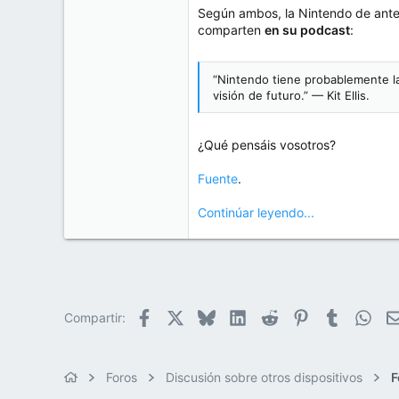
e
Según ambos, la Nintendo de antes
50
m
comparten
en su podcast
:
a
38
Cr 15 13-35 Lc 1 Los Alpes, Pereira - Colombia
“Nintendo tiene probablemente la 
www.compudemano.com
visión de futuro.” — Kit Ellis.
¿Qué pensáis vosotros?
Fuente
.
Continúar leyendo...
Facebook
X
Bluesky
LinkedIn
Reddit
Pinterest
Tumblr
Wha
Compartir:
Foros
Discusión sobre otros dispositivos
F