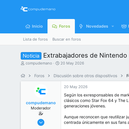
Inicio
Foros
Novedades
Lista de foros
Buscar en foros
Extrabajadores de Nintendo a
Noticia
I
F
compudemano
20 May 2026
n
e
i
c
Foros
Discusión sobre otros dispositivos
F
c
h
i
a
20 May 2026
a
d
d
e
Según los exresponsables de mar
o
i
clásicos como Star Fox 64 y The L
compudemano
r
n
generaciones jóvenes.
Moderador
d
i
e
c
Aunque reconocen que reutilizar j
l
i
26 Jul 2013
centrada únicamente en sus fans a
t
o
416.758