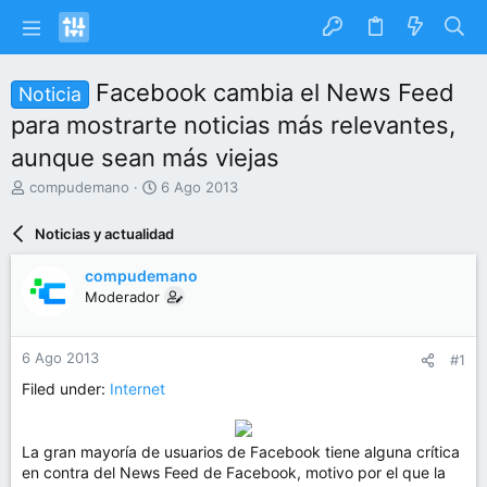
Facebook cambia el News Feed
Noticia
para mostrarte noticias más relevantes,
aunque sean más viejas
I
F
compudemano
6 Ago 2013
n
e
i
c
Noticias y actualidad
c
h
i
a
compudemano
a
d
Moderador
d
e
o
i
r
n
6 Ago 2013
#1
d
i
e
c
Filed under:
Internet
l
i
t
o
e
La gran mayoría de usuarios de Facebook tiene alguna crítica
m
en contra del News Feed de Facebook, motivo por el que la
a