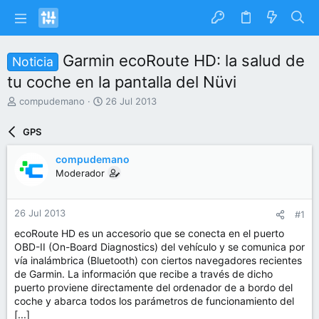
Garmin ecoRoute HD: la salud de
Noticia
tu coche en la pantalla del Nüvi
I
F
compudemano
26 Jul 2013
n
e
i
c
GPS
c
h
i
a
compudemano
a
d
Moderador
d
e
o
i
r
n
26 Jul 2013
#1
d
i
e
c
ecoRoute HD es un accesorio que se conecta en el puerto
l
i
OBD-II (On-Board Diagnostics) del vehículo y se comunica por
t
o
vía inalámbrica (Bluetooth) con ciertos navegadores recientes
e
de Garmin. La información que recibe a través de dicho
m
puerto proviene directamente del ordenador de a bordo del
a
coche y abarca todos los parámetros de funcionamiento del
[...]