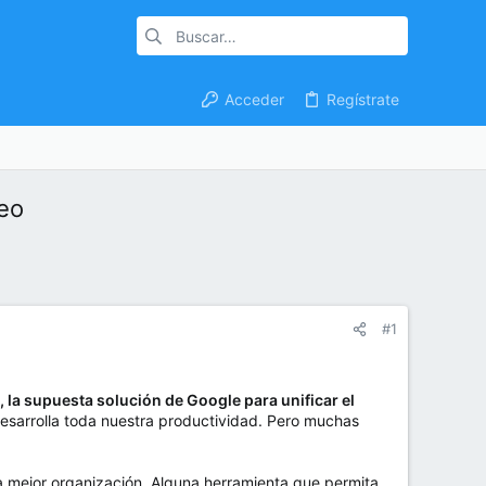
Acceder
Regístrate
reo
#1
 la supuesta solución de Google para unificar el
desarrolla toda nuestra productividad. Pero muchas
na mejor organización. Alguna herramienta que permita