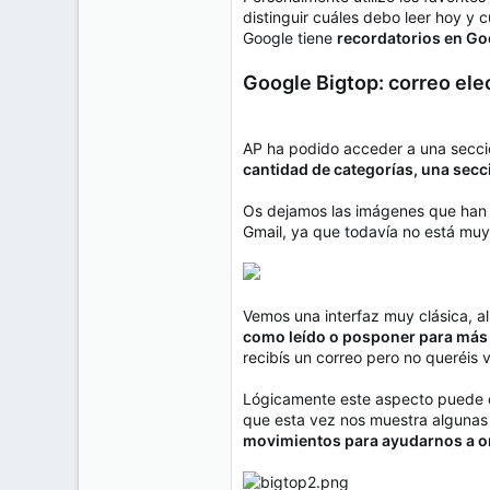
e
distinguir cuáles debo leer hoy y
50
m
Google tiene
recordatorios en G
a
38
Cr 15 13-35 Lc 1 Los Alpes, Pereira - Colombia
Google Bigtop: correo ele
www.compudemano.com
AP ha podido acceder a una secció
cantidad de categorías, una secci
Os dejamos las imágenes que han 
Gmail, ya que todavía no está muy
Vemos una interfaz muy clásica, al
como leído o posponer para más t
recibís un correo pero no queréis v
Lógicamente este aspecto puede ca
que esta vez nos muestra algunas
movimientos para ayudarnos a or