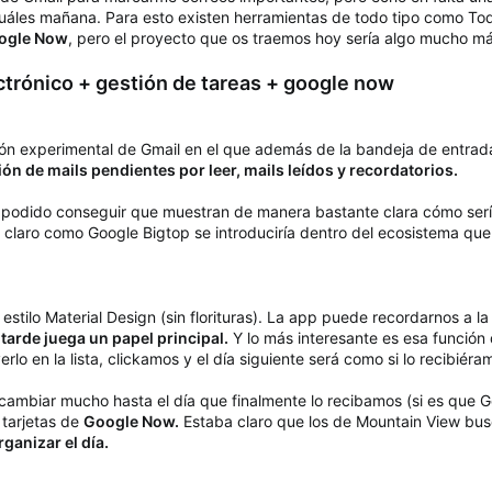
 cuáles mañana. Para esto existen herramientas de todo tipo como To
oogle Now
, pero el proyecto que os traemos hoy sería algo mucho m
ctrónico + gestión de tareas + google now
n experimental de Gmail en el que además de la bandeja de entrada,
ón de mails pendientes por leer, mails leídos y recordatorios.
podido conseguir que muestran de manera bastante clara cómo sería
 claro como Google Bigtop se introduciría dentro del ecosistema qu
 estilo Material Design (sin florituras). La app puede recordarnos a l
arde juega un papel principal.
Y lo más interesante es esa función
erlo en la lista, clickamos y el día siguiente será como si lo recibiér
mbiar mucho hasta el día que finalmente lo recibamos (si es que Goog
 tarjetas de
Google Now.
Estaba claro que los de Mountain View bu
ganizar el día.