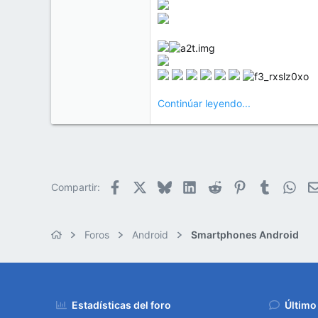
Continúar leyendo...
Facebook
X
Bluesky
LinkedIn
Reddit
Pinterest
Tumblr
Wha
Compartir:
Foros
Android
Smartphones Android
Estadísticas del foro
Último