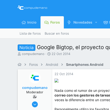
Inicio
Foros
Novedades
Lista de foros
Buscar en foros
Google Bigtop, el proyecto qu
Noticia
I
F
compudemano
22 Oct 2014
n
e
i
c
Foros
Android
Smartphones Android
c
h
i
a
22 Oct 2014
a
d
d
e
o
i
compudemano
r
n
Nada como el rumor de un proyect
Moderador
d
i
correo con los gestores de tarea
e
c
veces la diferencia entre un correo
l
i
26 Jul 2013
t
o
416.760
Personalmente utilizo los favorit