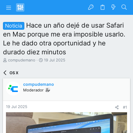
Hace un año dejé de usar Safari
Noticia
en Mac porque me era imposible usarlo.
Le he dado otra oportunidad y he
durado diez minutos
I
F
compudemano
19 Jul 2025
n
e
i
c
OS X
c
h
i
a
compudemano
a
d
Moderador
d
e
o
i
r
n
19 Jul 2025
#1
d
i
e
c
l
i
t
o
e