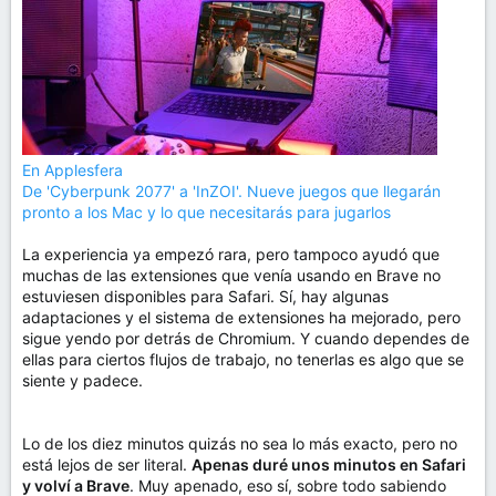
En Applesfera
De 'Cyberpunk 2077' a 'InZOI'. Nueve juegos que llegarán
pronto a los Mac y lo que necesitarás para jugarlos
La experiencia ya empezó rara, pero tampoco ayudó que
muchas de las extensiones que venía usando en Brave no
estuviesen disponibles para Safari. Sí, hay algunas
adaptaciones y el sistema de extensiones ha mejorado, pero
sigue yendo por detrás de Chromium. Y cuando dependes de
ellas para ciertos flujos de trabajo, no tenerlas es algo que se
siente y padece.
Lo de los diez minutos quizás no sea lo más exacto, pero no
está lejos de ser literal.
Apenas duré unos minutos en Safari
y volví a Brave
. Muy apenado, eso sí, sobre todo sabiendo