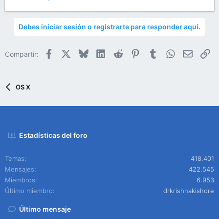
Debes iniciar sesión o registrarte para responder aquí.
Facebook
X
Bluesky
LinkedIn
Reddit
Pinterest
Tumblr
WhatsApp
Email
En
Compartir:
OS X
Estadísticas del foro
Temas
418.401
Mensajes
422.545
Miembros
6.953
Último miembro
drkrishnakishore
Último mensaje