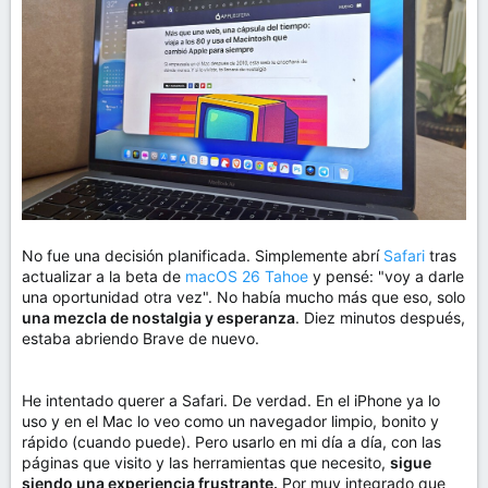
m
a
No fue una decisión planificada. Simplemente abrí
Safari
tras
actualizar a la beta de
macOS 26 Tahoe
y pensé: "voy a darle
una oportunidad otra vez". No había mucho más que eso, solo
una mezcla de nostalgia y esperanza
. Diez minutos después,
estaba abriendo Brave de nuevo.
He intentado querer a Safari. De verdad. En el iPhone ya lo
uso y en el Mac lo veo como un navegador limpio, bonito y
rápido (cuando puede). Pero usarlo en mi día a día, con las
páginas que visito y las herramientas que necesito,
sigue
siendo una experiencia frustrante.
Por muy integrado que