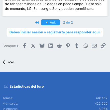
de fabricar millones de unidades en poco tiempo. Y eso sólo,
de momento, LG, Samsung o Sony pueden permitírselo.
Primero
Ant.
2 de 2
Debes iniciar sesión o registrarte para responder aquí.
Facebook
X
Bluesky
LinkedIn
Reddit
Pinterest
Tumblr
WhatsApp
Email
En
Compartir:
iPad
Estadísticas del foro
Temas
418.512
Mensajes
422.656
Miembros
6.954