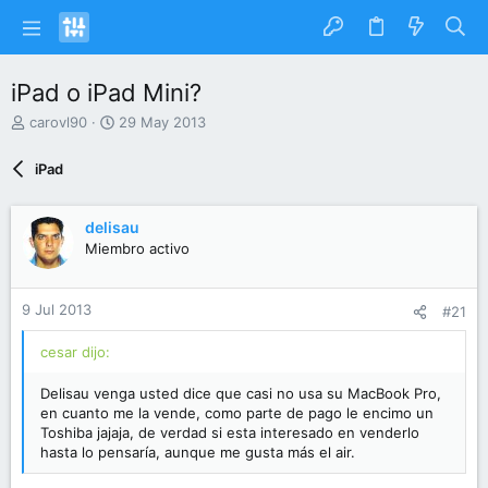
iPad o iPad Mini?
I
F
carovl90
29 May 2013
n
e
i
c
iPad
c
h
i
a
a
d
delisau
d
e
Miembro activo
o
i
r
n
d
i
9 Jul 2013
#21
e
c
l
i
cesar dijo:
t
o
e
Delisau venga usted dice que casi no usa su MacBook Pro,
m
en cuanto me la vende, como parte de pago le encimo un
a
Toshiba jajaja, de verdad si esta interesado en venderlo
hasta lo pensaría, aunque me gusta más el air.