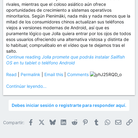
rivales, mientras que el coloso asiático aún ofrece
oportunidades de crecimiento a sistemas operativos
minoritarios. Según Pienimäki, nada más y nada menos que la
mitad de los consumidores chinos actualizan sus teléfonos
viejos a versiones modernas de Android, así que es
puramente lógico que Jolla quiera entrar por los ojos de todos
esos usuarios ofreciendo una alternativa vistosa y distinta de
lo habitual; compruébalo en el vídeo que te dejamos tras el
salto.
Continue reading
Jolla promete que podrás instalar Sailfish
OS en tu tablet o teléfono Android
Read
|
Permalink
|
Email this
|
Comments
Continúar leyendo...
Debes iniciar sesión o registrarte para responder aquí.
Facebook
X
Bluesky
LinkedIn
Reddit
Pinterest
Tumblr
WhatsApp
Email
En
Compartir: