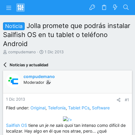
Jolla promete que podrás instalar
Noticia
Sailfish OS en tu tablet o teléfono
Android
I
F
compudemano
1 Dic 2013
n
e
i
c
Noticias y actualidad
c
h
i
a
compudemano
a
d
Moderador
d
e
o
i
r
n
1 Dic 2013
#1
d
i
e
c
Filed under:
Original
,
Telefonía
,
Tablet PCs
,
Software
l
i
t
o
/>
e
Sailfish OS
tiene un
je ne sais quoi
tan intenso como difícil de
m
localizar. Hay algo en él que nos atrae, pero... ¿qué
a