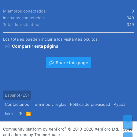
Miembros conectados
0
Invitados conectados
349
Total de visitantes
349
Los totales pueden incluir a los visitantes ocultos.
Compartir esta página
Share this page
Español (ES)
Contáctanos
Términos y reglas
Política de privacidad
Ayuda
Inicio
R
S
Arr
S
®
Community platform by XenForo
© 2010-2026 XenForo Ltd.
|
Style
and add-ons by ThemeHouse