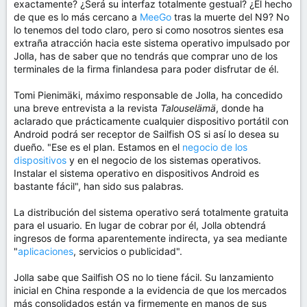
exactamente? ¿Será su interfaz totalmente gestual? ¿El hecho
de que es lo más cercano a
MeeGo
tras la muerte del N9? No
lo tenemos del todo claro, pero si como nosotros sientes esa
extraña atracción hacia este sistema operativo impulsado por
Jolla, has de saber que no tendrás que comprar uno de los
terminales de la firma finlandesa para poder disfrutar de él.
Tomi Pienimäki, máximo responsable de Jolla, ha concedido
una breve entrevista a la revista
Talouselämä
, donde ha
aclarado que prácticamente cualquier dispositivo portátil con
Android podrá ser receptor de Sailfish OS si así lo desea su
dueño. "Ese es el plan. Estamos en el
negocio de los
dispositivos
y en el negocio de los sistemas operativos.
Instalar el sistema operativo en dispositivos Android es
bastante fácil", han sido sus palabras.
La distribución del sistema operativo será totalmente gratuita
para el usuario. En lugar de cobrar por él, Jolla obtendrá
ingresos de forma aparentemente indirecta, ya sea mediante
"
aplicaciones
, servicios o publicidad".
Jolla sabe que Sailfish OS no lo tiene fácil. Su lanzamiento
inicial en China responde a la evidencia de que los mercados
más consolidados están ya firmemente en manos de sus