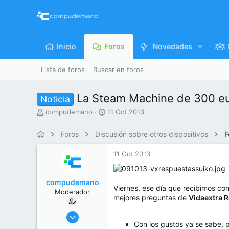
Inicio
Foros
Novedades
Lista de foros
Buscar en foros
La Steam Machine de 300 eur
Noticia
I
F
compudemano
11 Oct 2013
n
e
i
c
Foros
Discusión sobre otros dispositivos
F
c
h
i
a
11 Oct 2013
a
d
d
e
o
i
compudemano
r
n
Viernes, ese día que recibimos co
Moderador
d
i
mejores preguntas de
Vidaextra 
e
c
l
i
26 Jul 2013
t
o
Con los gustos ya se sabe,
416.758