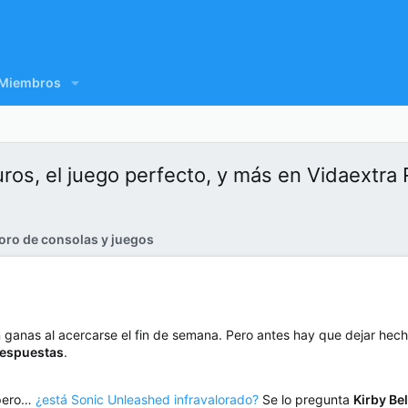
Miembros
os, el juego perfecto, y más en Vidaextra
oro de consolas y juegos
n ganas al acercarse el fin de semana. Pero antes hay que dejar hech
Respuestas
.
 pero…
¿está Sonic Unleashed infravalorado?
Se lo pregunta
Kirby Be