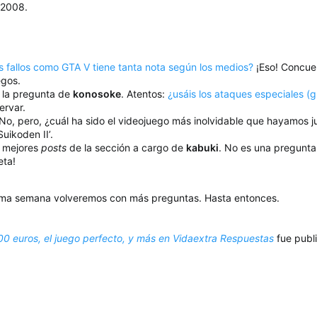
 2008.
s fallos como GTA V tiene tanta nota según los medios?
¡Eso! Concu
egos.
 la pregunta de
konosoke
. Atentos:
¿usáis los ataques especiales (
ervar.
No, pero, ¿cuál ha sido el videojuego más inolvidable que hayamos
uikoden II’.
s mejores
posts
de la sección a cargo de
kabuki
. No es una pregunta
eta!
xima semana volveremos con más preguntas. Hasta entonces.
0 euros, el juego perfecto, y más en Vidaextra Respuestas
fue publ