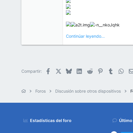
Continúar leyendo...
Facebook
X
Bluesky
LinkedIn
Reddit
Pinterest
Tumblr
Wha
Compartir:
Foros
Discusión sobre otros dispositivos
F
Estadísticas del foro
Último