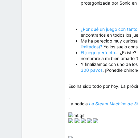
e
protagonizada por Sonic en
50
m
a
38
Cr 15 13-35 Lc 1 Los Alpes, Pereira - Colombia
www.compudemano.com
¿Por qué un juego con tanto
encontrarlos en todos los ju
Me ha parecido muy curiosa
limitados)?
Yo los suelo cons
El juego perfecto…
¿Existe? 
nombraré a mi bien amado ‘S
Y finalizamos con uno de lo
300 pavos
. ¡Ponedle chinch
Eso ha sido todo por hoy. La pró
-
La noticia
La Steam Machine de 30