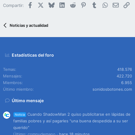
Facebook
X
Bluesky
LinkedIn
Reddit
Pinterest
Tumblr
WhatsApp
Email
En
Compartir:
Noticias y actualidad
Estadísticas del foro
Temas
418.576
Mensajes
422.720
Miembros
6.955
Último miembro
sonidosbotones.com
Último mensaje
Cuando ShadowMan 2 quiso publicitarse en lápidas de
Noticia
familias pobres y así pagarles "una buena despedida a su ser
querido"
Último: compudemano
hace 18 minutos