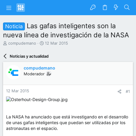
Las gafas inteligentes son la
Noticia
nueva línea de investigación de la NASA
I
F
compudemano
12 Mar 2015
n
e
i
c
Noticias y actualidad
c
h
i
a
compudemano
a
d
Moderador
d
e
o
i
r
n
12 Mar 2015
#1
d
i
e
c
l
i
t
o
e
La NASA ha anunciado que está investigando en el desarrollo
m
de unas gafas inteligentes que puedan ser utilizadas por los
a
astronautas en el espacio.