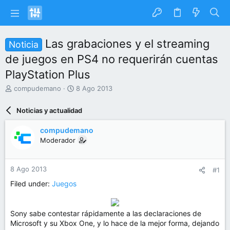
Las grabaciones y el streaming
Noticia
de juegos en PS4 no requerirán cuentas
PlayStation Plus
I
F
compudemano
8 Ago 2013
n
e
i
c
Noticias y actualidad
c
h
i
a
compudemano
a
d
Moderador
d
e
o
i
r
n
8 Ago 2013
#1
d
i
e
c
Filed under:
Juegos
l
i
t
o
e
Sony sabe contestar rápidamente a las declaraciones de
m
Microsoft y su Xbox One, y lo hace de la mejor forma, dejando
a