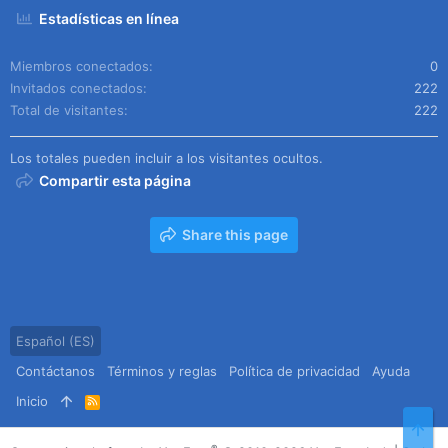
Estadísticas en línea
Miembros conectados
0
Invitados conectados
222
Total de visitantes
222
Los totales pueden incluir a los visitantes ocultos.
Compartir esta página
Share this page
Español (ES)
Contáctanos
Términos y reglas
Política de privacidad
Ayuda
Inicio
R
S
Arr
S