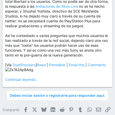
total libertad a los usuarios. Como no podía ser de otra forma,
la respuesta a las
limitaciones de Xbox Live
no se ha hecho
esperar, y Shushei Yoshida, directivo de SCE Worldwide
Studios, lo ha dejado muy claro a través de su cuenta de
twitter: no se necesitará cuenta de PlayStation Plus para
realizar grabaciones y streaming de los juegos.
Así ha contestado a varias preguntas que muchos usuarios le
han realizado a través de la red social, dejando claro una vez
más que "todos" los usuarios podrán hacer uso de esas
funciones. Y así es como una vez más Sony se anota otro
tanto en la pre-guerra de la nueva generación.
[Vía
DualShockers
]
Read
|
Permalink
|
Email this
|
Comments
Continúar leyendo...
Debes iniciar sesión o registrarte para responder aquí.
Facebook
X
Bluesky
LinkedIn
Reddit
Pinterest
Tumblr
WhatsApp
Email
En
Compartir: