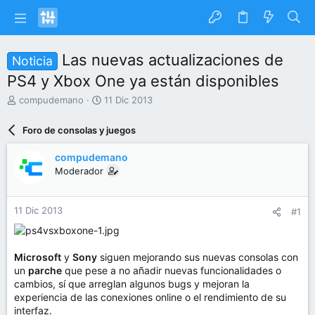
Las nuevas actualizaciones de
Noticia
PS4 y Xbox One ya están disponibles
I
F
compudemano
11 Dic 2013
n
e
i
c
Foro de consolas y juegos
c
h
i
a
compudemano
a
d
Moderador
d
e
o
i
r
n
11 Dic 2013
#1
d
i
e
c
l
i
t
o
Microsoft
y
Sony
siguen mejorando sus nuevas consolas con
e
un
parche
que pese a no añadir nuevas funcionalidades o
m
cambios, sí que arreglan algunos bugs y mejoran la
a
experiencia de las conexiones online o el rendimiento de su
interfaz.