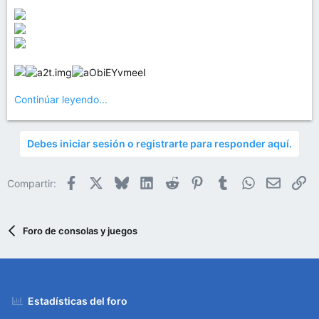
Continúar leyendo...
Debes iniciar sesión o registrarte para responder aquí.
Facebook
X
Bluesky
LinkedIn
Reddit
Pinterest
Tumblr
WhatsApp
Email
En
Compartir:
Foro de consolas y juegos
Estadísticas del foro