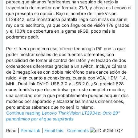
parece que algunos fabricantes han seguido de reojo la
trayectoria del monitor con formato 21:9, y ahora es Lenovo el
que presenta su opción. Bajo el nombre de ThinkVision
LT2934z, esta monstruosa pantalla llega con miras de ser el
rey de tu escritorio, ya que con ángulos de visión 178 grados
y el 100% de cobertura en la gama sRGB, poco más le
podremos pedir.
Por si fuera poco con eso, ofrece tecnología PiP con la que
poder mostrar señales de dos fuentes diferentes, con
posibilidad de tomar el control del ratón y el teclado de dos
ordenadores diferentes gracias a un switch. Incluye cámara
de 2 megapíxeles con doble micrófono para cancelación de
ruido, y en cuanto a conexiones, cuenta con VGA, HDMI 1.4,
MHL, Dual-link DVI-D, USB 3.0 y USB 2.0. ¿Su precio? 828
euros tendrás que desembolsar por este completo monitor,
una cantidad con la que probablemente puedas adquirir dos
modelos por separado y alcanzar las mismas dimensiones,
pero ambos sabemos que no será lo mismo.
Continue reading
Lenovo ThinkVision LT2934z: Otro 29"
panorámico por el que suspirarás
Read |
Permalink
|
Email this
|
Comments