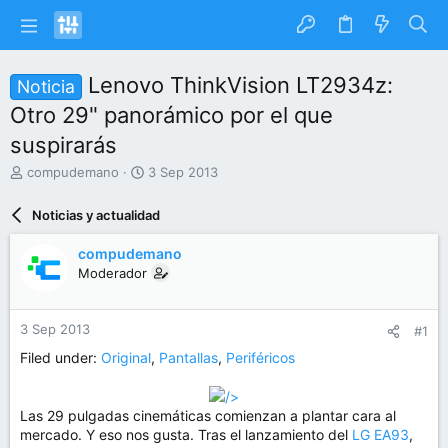
Lenovo ThinkVision LT2934z:
Noticia
Otro 29" panorámico por el que
suspirarás
I
F
compudemano
3 Sep 2013
n
e
i
c
Noticias y actualidad
c
h
i
a
compudemano
a
d
Moderador
d
e
o
i
r
n
3 Sep 2013
#1
d
i
e
c
Filed under:
Original
,
Pantallas
,
Periféricos
l
i
t
o
/>
e
Las 29 pulgadas cinemáticas comienzan a plantar cara al
m
mercado. Y eso nos gusta. Tras el lanzamiento del
LG EA93
,
a