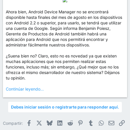
Ahora bien, Android Device Manager no se encontrará
disponible hasta finales del mes de agosto en los dispositivos
con Android 2.2 o superior, para usarlo, se tendrá que utilizar
una cuenta de Google. Según informa Benjamin Poiesz,
Gerente de Productos de Android también habrá una
aplicación para Android que nos permitirá encontrar y
administrar fácilmente nuestros dispositivos.
¿Suena bien no? Claro, esto no es novedad ya que existen
muchas aplicaciones que nos permiten realizar estas
funciones, incluso más; sin embargo, ¿Qué mejor que no los
ofrezca el mismo desarrollador de nuestro sistema? Déjanos
tu opinión.
Continúar leyendo...
Debes iniciar sesión o registrarte para responder aquí.
Facebook
X
Bluesky
LinkedIn
Reddit
Pinterest
Tumblr
WhatsApp
Email
En
Compartir: