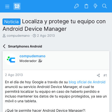
Localiza y protege tu equipo con
Noticia
Android Device Manager
I
F
compudemano
2 Ago 2013
n
e
i
c
Smartphones Android
c
h
i
a
compudemano
a
d
Moderador
d
e
o
i
r
n
2 Ago 2013
#1
d
i
e
c
En el día de hoy Google a través de su
blog oficial de Android
l
i
anunció su servicio Android Device Manager, el cual te
t
o
permitirá localizar tu equipo en caso de haberlo perdido e
e
incluso mantener los datos de tu equipo protegidos, ya sea un
m
móvil o una tableta.
a
¿Qué te permite hacer Android Device Manager?: