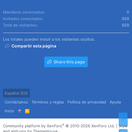
Miembros conectados
0
Invitados conectados
929
Total de visitantes
929
Los totales pueden incluir a los visitantes ocultos.
Compartir esta página
Share this page
Español (ES)
Contáctanos
Términos y reglas
Política de privacidad
Ayuda
Inicio
R
S
Arr
S
®
Community platform by XenForo
© 2010-2026 XenForo Ltd.
|
Style
and add-ons by ThemeHouse