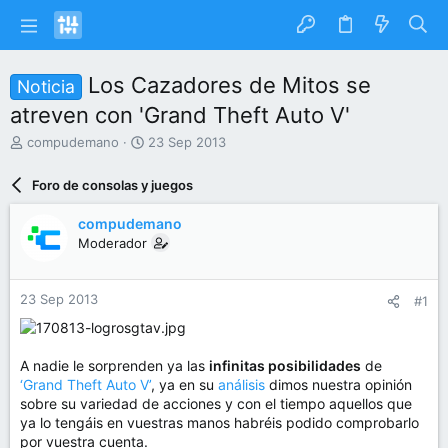
Los Cazadores de Mitos se
Noticia
atreven con 'Grand Theft Auto V'
I
F
compudemano
23 Sep 2013
n
e
i
c
Foro de consolas y juegos
c
h
i
a
compudemano
a
d
Moderador
d
e
o
i
r
n
23 Sep 2013
#1
d
i
e
c
l
i
t
o
A nadie le sorprenden ya las
infinitas posibilidades
de
e
‘Grand Theft Auto V’
, ya en su
análisis
dimos nuestra opinión
m
sobre su variedad de acciones y con el tiempo aquellos que
a
ya lo tengáis en vuestras manos habréis podido comprobarlo
por vuestra cuenta.