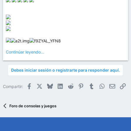
Continúar leyendo...
Debes iniciar sesión o registrarte para responder aquí.
Facebook
X
Bluesky
LinkedIn
Reddit
Pinterest
Tumblr
WhatsApp
Email
En
Compartir:
Foro de consolas y juegos