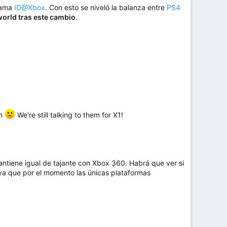
rama
ID@Xbox
. Con esto se niveló la balanza entre
PS4
world tras este cambio
.
rm
We're still talking to them for X1!
ntiene igual de tajante con Xbox 360. Habrá que ver si
a que por el momento las únicas plataformas