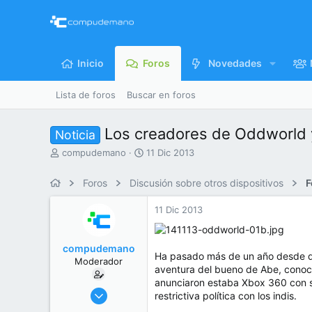
Inicio
Foros
Novedades
Lista de foros
Buscar en foros
Los creadores de Oddworld 
Noticia
I
F
compudemano
11 Dic 2013
n
e
i
c
Foros
Discusión sobre otros dispositivos
F
c
h
i
a
11 Dic 2013
a
d
d
e
o
i
compudemano
r
n
Ha pasado más de un año desde qu
Moderador
d
i
aventura del bueno de Abe, cono
e
c
anunciaron estaba Xbox 360 con s
l
i
26 Jul 2013
restrictiva política con los indis.
t
o
416.655