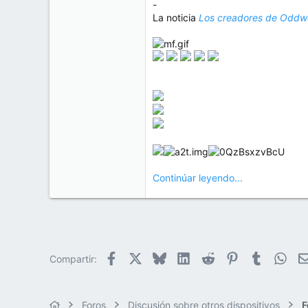
-
La noticia
Los creadores de Oddwo
Continúar leyendo...
Facebook
X
Bluesky
LinkedIn
Reddit
Pinterest
Tumblr
Wha
Compartir:
Foros
Discusión sobre otros dispositivos
F