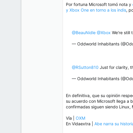
e
Por fortuna Microsoft tomó nota y
50
m
y Xbox One en torno a los indis
, p
a
38
Cr 15 13-35 Lc 1 Los Alpes, Pereira - Colombia
www.compudemano.com
@BeauNidle
@Xbox
We're still 
— Oddworld Inhabitants (@Od
@RSutton810
Just for clarity,
— Oddworld Inhabitants (@Od
En definitiva, que su opinión res
su acuerdo con Microsoft llega a
confirmadas siguen siendo Linux, 
Vía |
OXM
En Vidaextra |
Abe narra su histori