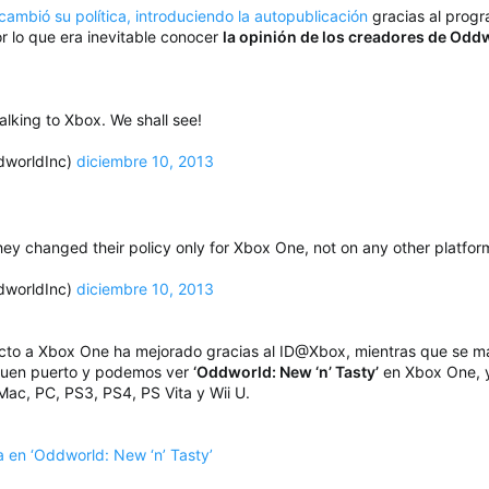
cambió su política, introduciendo la autopublicación
gracias al prog
or lo que era inevitable conocer
la opinión de los creadores de Odd
talking to Xbox. We shall see!
dworldInc)
diciembre 10, 2013
 they changed their policy only for Xbox One, not on any other platfo
dworldInc)
diciembre 10, 2013
pecto a Xbox One ha mejorado gracias al ID@Xbox, mientras que se ma
 buen puerto y podemos ver
‘Oddworld: New ‘n’ Tasty’
en Xbox One, y
Mac, PC, PS3, PS4, PS Vita y Wii U.
a en ‘Oddworld: New ‘n’ Tasty’