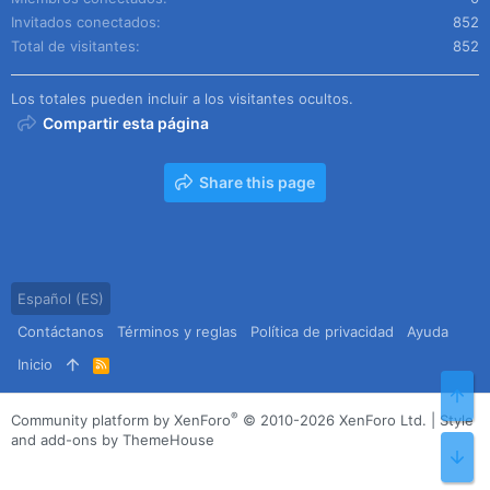
Invitados conectados
852
Total de visitantes
852
Los totales pueden incluir a los visitantes ocultos.
Compartir esta página
Share this page
Español (ES)
Contáctanos
Términos y reglas
Política de privacidad
Ayuda
Inicio
R
S
Arr
S
®
Community platform by XenForo
© 2010-2026 XenForo Ltd.
|
Style
and add-ons by ThemeHouse
Pie