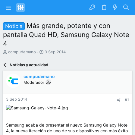
Más grande, potente y con
Noticia
pantalla Quad HD, Samsung Galaxy Note
4
I
F
compudemano
3 Sep 2014
n
e
i
c
Noticias y actualidad
c
h
i
a
compudemano
a
d
Moderador
d
e
o
i
r
n
3 Sep 2014
#1
d
i
e
c
l
i
t
o
e
Samsung acaba de presentar el nuevo Samsung Galaxy Note
m
4, la nueva iteración de uno de sus dispositivos con más éxito
a