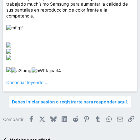
trabajado muchísimo Samsung para aumentar la calidad de
sus pantallas en reproducción de color frente a la
competencia.
Continúar leyendo...
Debes iniciar sesión o registrarte para responder aquí.
Facebook
X
Bluesky
LinkedIn
Reddit
Pinterest
Tumblr
WhatsApp
Email
En
Compartir: