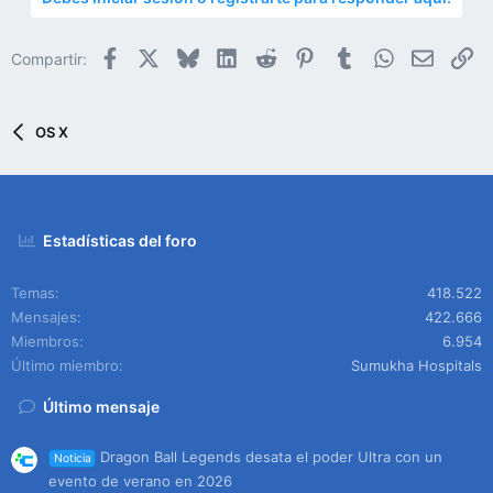
Facebook
X
Bluesky
LinkedIn
Reddit
Pinterest
Tumblr
WhatsApp
Email
En
Compartir:
OS X
Estadísticas del foro
Temas
418.522
Mensajes
422.666
Miembros
6.954
Último miembro
Sumukha Hospitals
Último mensaje
Dragon Ball Legends desata el poder Ultra con un
Noticia
evento de verano en 2026