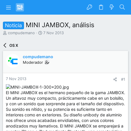
MINI JAMBOX, análisis
Noticia
I
F
compudemano
7 Nov 2013
n
e
i
c
OS X
c
h
i
a
compudemano
a
d
Moderador
d
e
o
i
r
n
7 Nov 2013
#1
d
i
e
c
l
i
El MINI JAMBOX es el hermano pequeño de la gama JAMBOX.
t
o
Un altavoz muy compacto, prácticamente cabe en un bolsillo,
e
y con un sonido que sorprende para el tamaño del dispositivo.
m
Su sonido es nítido, y su potencia es suficiente tanto en
a
interiores como en exteriores. Su diseño unibody de aluminio
nos ofrece unos acabadas envidiables, con unos colores
anodizados muy llamativos. El MINI JAMBOX se emparejará a