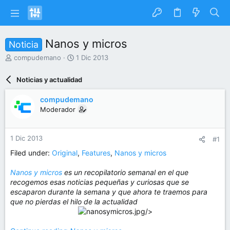
Nanos y micros
Noticia
I
F
compudemano
1 Dic 2013
n
e
i
c
Noticias y actualidad
c
h
i
a
compudemano
a
d
Moderador
d
e
o
i
r
n
1 Dic 2013
#1
d
i
e
c
Filed under:
Original
,
Features
,
Nanos y micros
l
i
t
o
Nanos y micros
es un recopilatorio semanal en el que
e
recogemos esas noticias pequeñas y curiosas que se
m
escaparon durante la semana y que ahora te traemos para
a
que no pierdas el hilo de la actualidad
/>​