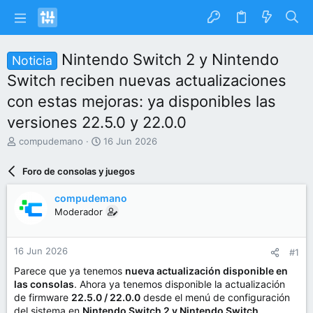
Nintendo Switch 2 y Nintendo
Noticia
Switch reciben nuevas actualizaciones
con estas mejoras: ya disponibles las
versiones 22.5.0 y 22.0.0
I
F
compudemano
16 Jun 2026
n
e
i
c
Foro de consolas y juegos
c
h
i
a
compudemano
a
d
Moderador
d
e
o
i
r
n
16 Jun 2026
#1
d
i
e
c
Parece que ya tenemos
nueva actualización disponible en
l
i
las consolas
. Ahora ya tenemos disponible la actualización
t
o
de firmware
22.5.0 / 22.0.0
desde el menú de configuración
e
del sistema en
Nintendo Switch 2 y Nintendo Switch
.