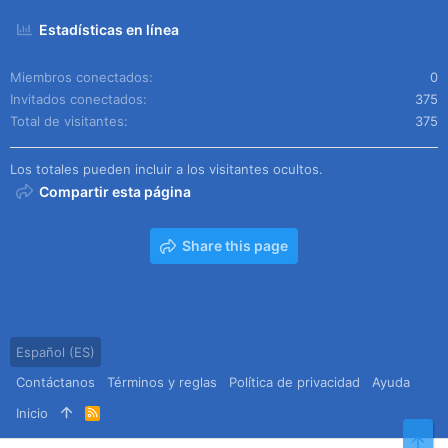
Estadísticas en línea
Miembros conectados
0
Invitados conectados
375
Total de visitantes
375
Los totales pueden incluir a los visitantes ocultos.
Compartir esta página
Share this page
Español (ES)
Contáctanos
Términos y reglas
Política de privacidad
Ayuda
Inicio
R
S
Arr
S