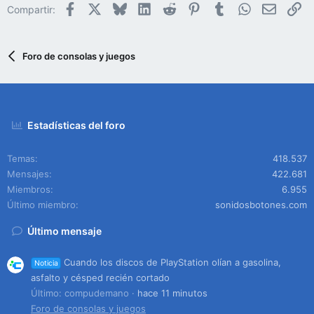
Facebook
X
Bluesky
LinkedIn
Reddit
Pinterest
Tumblr
WhatsApp
Email
En
Compartir:
Foro de consolas y juegos
Estadísticas del foro
Temas
418.537
Mensajes
422.681
Miembros
6.955
Último miembro
sonidosbotones.com
Último mensaje
Cuando los discos de PlayStation olían a gasolina,
Noticia
asfalto y césped recién cortado
Último: compudemano
hace 11 minutos
Foro de consolas y juegos