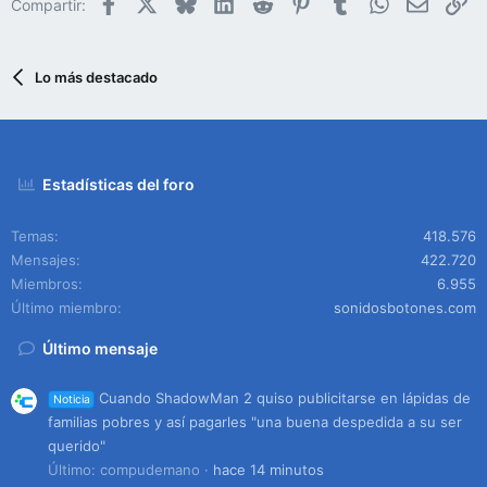
Facebook
X
Bluesky
LinkedIn
Reddit
Pinterest
Tumblr
WhatsApp
Email
En
Compartir:
Lo más destacado
Estadísticas del foro
Temas
418.576
Mensajes
422.720
Miembros
6.955
Último miembro
sonidosbotones.com
Último mensaje
Cuando ShadowMan 2 quiso publicitarse en lápidas de
Noticia
familias pobres y así pagarles "una buena despedida a su ser
querido"
Último: compudemano
hace 14 minutos