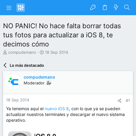
NO PANIC! No hace falta borrar todas
tus fotos para actualizar a iOS 8, te
decimos cómo
I
F
compudemano
18 Sep 2014
n
e
i
c
Lo más destacado
c
h
i
a
compudemano
a
d
Moderador
d
e
o
i
r
n
18 Sep 2014
#1
d
i
e
c
Ya tenemos aquí el
nuevo iOS 8
, con lo que ya se pueden
l
i
actualizar nuestros terminales y descargar el nuevo sistema
t
o
operativo.
e
m
a